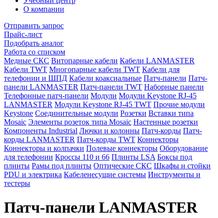
Учебный центр
О компании
Отправить запрос
Прайс-лист
Подобрать аналог
Работа со списком
Медные СКС
Витопарные кабели
Кабели LANMASTER
Кабели TWT
Многопарные кабели TWT
Кабели для
телефонии и ШПД
Кабели коаксиальные
Патч-панели
Патч-
панели LANMASTER
Патч-панели TWT
Наборные панели
Телефонные патч-панели
Модули
Модули Keystone RJ-45
LANMASTER
Модули Keystone RJ-45 TWT
Прочие модули
Keystone
Соединительные модули
Розетки
Вставки типа
Mosaic
Элементы розеток типа Mosaic
Настенные розетки
Компоненты Industrial
Лючки и колонны
Патч-корды
Патч-
корды LANMASTER
Патч-корды TWT
Коннекторы
Коннекторы и колпачки
Полевые коннекторы
Оборудование
для телефонии
Кроссы 110 и 66
Плинты LSA
Боксы под
плинты
Рамы под плинты
Оптические СКС
Шкафы и стойки
PDU и электрика
Кабеленесущие системы
Инструменты и
тестеры
Патч-панели LANMASTER