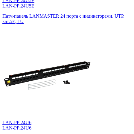
LAN-PPi24U5E
LAN-PPi24U5E
Патч-панель LANMASTER 24 порта с индикаторами, UTP,
кат.5E, 1U
LAN-PPi24U6
LAN-PPi24U6