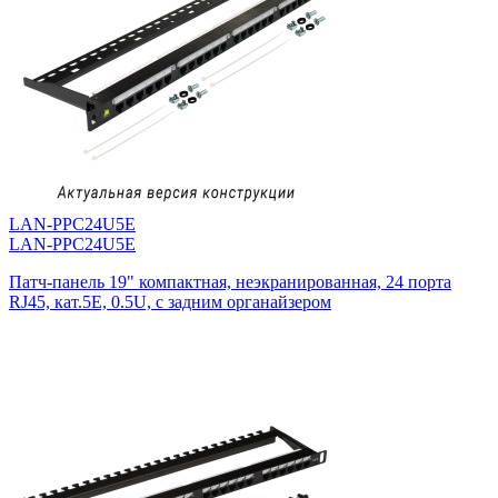
LAN-PPC24U5E
LAN-PPC24U5E
Патч-панель 19" компактная, неэкранированная, 24 порта
RJ45, кат.5E, 0.5U, с задним органайзером