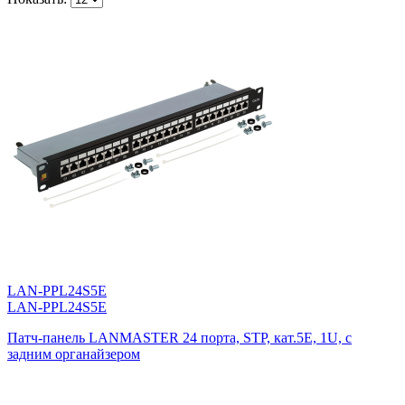
LAN-PPL24S5E
LAN-PPL24S5E
Патч-панель LANMASTER 24 порта, STP, кат.5E, 1U, с
задним органайзером