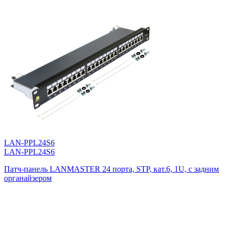
LAN-PPL24S6
LAN-PPL24S6
Патч-панель LANMASTER 24 порта, STP, кат.6, 1U, с задним
органайзером