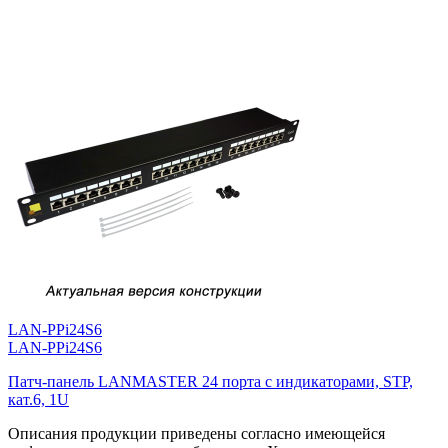
LAN-PPi24S6
LAN-PPi24S6
Патч-панель LANMASTER 24 порта с индикаторами, STP,
кат.6, 1U
Описания продукции приведены согласно имеющейся