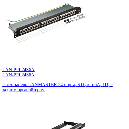
LAN-PPL24S6A
LAN-PPL24S6A
Патч-панель LANMASTER 24 порта, STP, кат.6A, 1U, с
задним органайзером