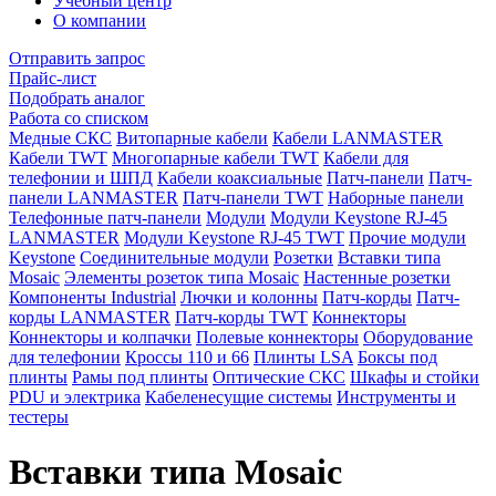
Учебный центр
О компании
Отправить запрос
Прайс-лист
Подобрать аналог
Работа со списком
Медные СКС
Витопарные кабели
Кабели LANMASTER
Кабели TWT
Многопарные кабели TWT
Кабели для
телефонии и ШПД
Кабели коаксиальные
Патч-панели
Патч-
панели LANMASTER
Патч-панели TWT
Наборные панели
Телефонные патч-панели
Модули
Модули Keystone RJ-45
LANMASTER
Модули Keystone RJ-45 TWT
Прочие модули
Keystone
Соединительные модули
Розетки
Вставки типа
Mosaic
Элементы розеток типа Mosaic
Настенные розетки
Компоненты Industrial
Лючки и колонны
Патч-корды
Патч-
корды LANMASTER
Патч-корды TWT
Коннекторы
Коннекторы и колпачки
Полевые коннекторы
Оборудование
для телефонии
Кроссы 110 и 66
Плинты LSA
Боксы под
плинты
Рамы под плинты
Оптические СКС
Шкафы и стойки
PDU и электрика
Кабеленесущие системы
Инструменты и
тестеры
Вставки типа Mosaic