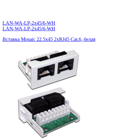
LAN-WA-LP-2x45/6-WH
LAN-WA-LP-2x45/6-WH
Вставка Mosaic 22.5x45 2xRJ45 Cat.6, белая