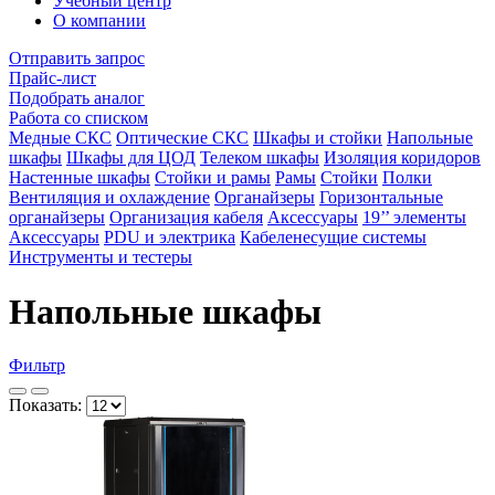
Учебный центр
О компании
Отправить запрос
Прайс-лист
Подобрать аналог
Работа со списком
Медные СКС
Оптические СКС
Шкафы и стойки
Напольные
шкафы
Шкафы для ЦОД
Телеком шкафы
Изоляция коридоров
Настенные шкафы
Стойки и рамы
Рамы
Стойки
Полки
Вентиляция и охлаждение
Органайзеры
Горизонтальные
органайзеры
Организация кабеля
Аксессуары
19’’ элементы
Аксессуары
PDU и электрика
Кабеленесущие системы
Инструменты и тестеры
Напольные шкафы
Фильтр
Показать: