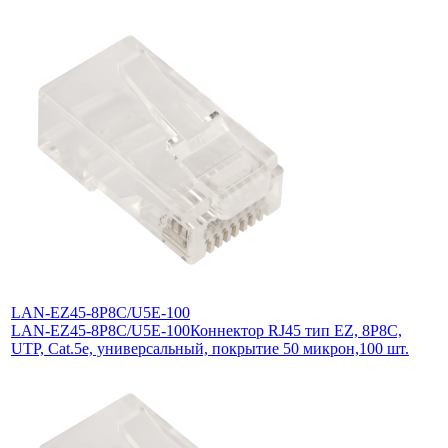
LAN-EZ45-8P8C/U5E-100
LAN-EZ45-8P8C/U5E-100
Коннектор RJ45 тип EZ, 8P8C,
UTP, Cat.5e, универсальный, покрытие 50 микрон,100 шт.