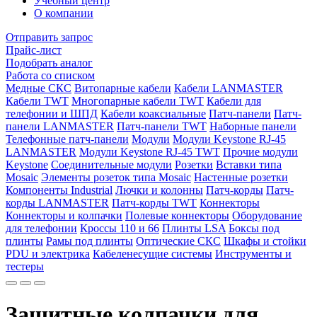
Учебный центр
О компании
Отправить запрос
Прайс-лист
Подобрать аналог
Работа со списком
Медные СКС
Витопарные кабели
Кабели LANMASTER
Кабели TWT
Многопарные кабели TWT
Кабели для
телефонии и ШПД
Кабели коаксиальные
Патч-панели
Патч-
панели LANMASTER
Патч-панели TWT
Наборные панели
Телефонные патч-панели
Модули
Модули Keystone RJ-45
LANMASTER
Модули Keystone RJ-45 TWT
Прочие модули
Keystone
Соединительные модули
Розетки
Вставки типа
Mosaic
Элементы розеток типа Mosaic
Настенные розетки
Компоненты Industrial
Лючки и колонны
Патч-корды
Патч-
корды LANMASTER
Патч-корды TWT
Коннекторы
Коннекторы и колпачки
Полевые коннекторы
Оборудование
для телефонии
Кроссы 110 и 66
Плинты LSA
Боксы под
плинты
Рамы под плинты
Оптические СКС
Шкафы и стойки
PDU и электрика
Кабеленесущие системы
Инструменты и
тестеры
Защитные колпачки для