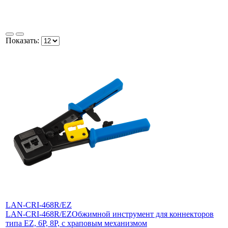
Показать:
LAN-CRI-468R/EZ
LAN-CRI-468R/EZ
Обжимной инструмент для коннекторов
типа EZ, 6P, 8P, с храповым механизмом