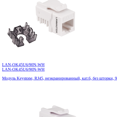
LAN-OK45U6/90N-WH
LAN-OK45U6/90N-WH
Модуль Keystone, RJ45, неэкранированный, кат.6, без шторки, 