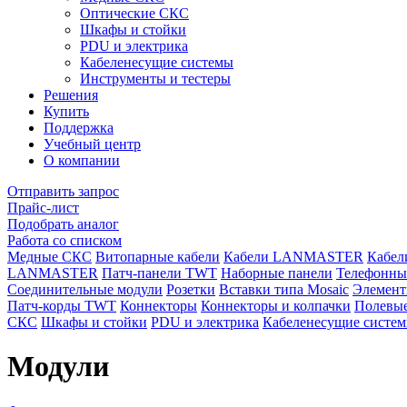
Оптические СКС
Шкафы и стойки
PDU и электрика
Кабеленесущие системы
Инструменты и тестеры
Решения
Купить
Поддержка
Учебный центр
О компании
Отправить запрос
Прайс-лист
Подобрать аналог
Работа со списком
Медные СКС
Витопарные кабели
Кабели LANMASTER
Кабе
LANMASTER
Патч-панели TWT
Наборные панели
Телефонны
Соединительные модули
Розетки
Вставки типа Mosaic
Элемент
Патч-корды TWT
Коннекторы
Коннекторы и колпачки
Полевые
СКС
Шкафы и стойки
PDU и электрика
Кабеленесущие систе
Модули