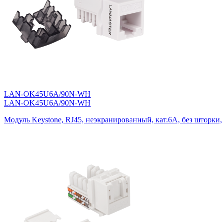
LAN-OK45U6A/90N-WH
LAN-OK45U6A/90N-WH
Модуль Keystone, RJ45, неэкранированный, кат.6A, без шторки,