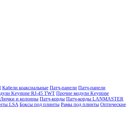
Д
Кабели коаксиальные
Патч-панели
Патч-панели
дули Keystone RJ-45 TWT
Прочие модули Keystone
Лючки и колонны
Патч-корды
Патч-корды LANMASTER
нты LSA
Боксы под плинты
Рамы под плинты
Оптические