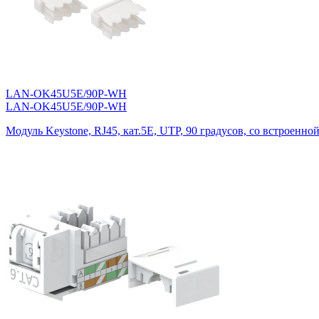
LAN-OK45U5E/90P-WH
LAN-OK45U5E/90P-WH
Модуль Keystone, RJ45, кат.5E, UTP, 90 градусов, со встроенно