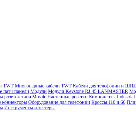
ли TWT
Многопарные кабели TWT
Кабели для телефонии и ШП
е патч-панели
Модули
Модули Keystone RJ-45 LANMASTER
Мо
ы розеток типа Mosaic
Настенные розетки
Компоненты Industrial
 коннекторы
Оборудование для телефонии
Кроссы 110 и 66
Пли
мы
Инструменты и тестеры