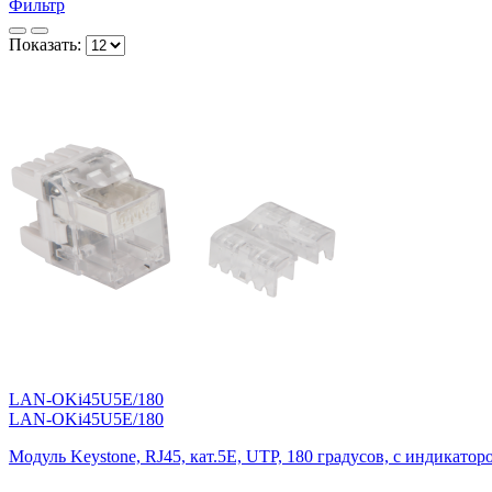
Фильтр
Показать:
LAN-OKi45U5E/180
LAN-OKi45U5E/180
Модуль Keystone, RJ45, кат.5E, UTP, 180 градусов, с индикатор