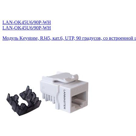
LAN-OK45U6/90P-WH
LAN-OK45U6/90P-WH
Модуль Keystone, RJ45, кат.6, UTP, 90 градусов, со встроенной