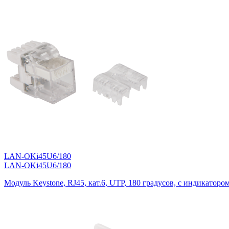
LAN-OKi45U6/180
LAN-OKi45U6/180
Модуль Keystone, RJ45, кат.6, UTP, 180 градусов, с индикаторо