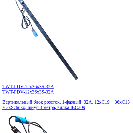
TWT-PDV-12x36x3S-32A
TWT-PDV-12x36x3S-32A
Вертикальный блок розеток, 1-фазный, 32A, 12xC19 + 36xC13
+ 3xSchuko, шнур 3 метра, вилка IEC309