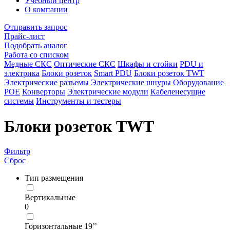
Учебный центр
О компании
Отправить запрос
Прайс-лист
Подобрать аналог
Работа со списком
Медные СКС
Оптические СКС
Шкафы и стойки
PDU и
электрика
Блоки розеток
Smart PDU
Блоки розеток TWT
Электрические разъемы
Электрические шнуры
Оборудование
POE
Конверторы
Электрические модули
Кабеленесущие
системы
Инструменты и тестеры
Блоки розеток TWT
Фильтр
Сброс
Тип размещения
Вертикальные
0
Горизонтальные 19’’