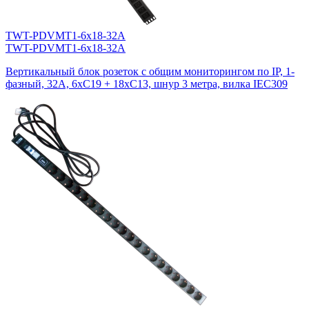
TWT-PDVMT1-6x18-32A
TWT-PDVMT1-6x18-32A
Вертикальный блок розеток с общим мониторингом по IP, 1-
фазный, 32A, 6xC19 + 18xC13, шнур 3 метра, вилка IEC309