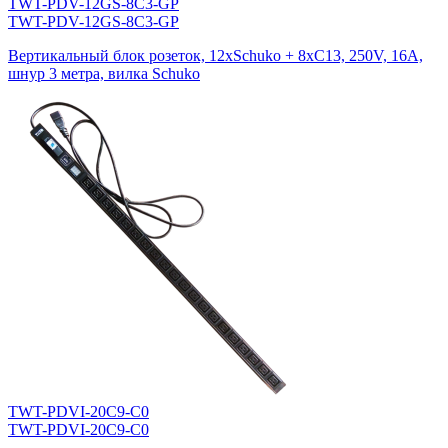
TWT-PDV-12GS-8C3-GP
TWT-PDV-12GS-8C3-GP
Вертикальный блок розеток, 12xSchuko + 8xC13, 250V, 16A,
шнур 3 метра, вилка Schuko
TWT-PDVI-20C9-C0
TWT-PDVI-20C9-C0