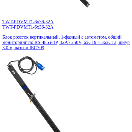
TWT-PDVMT1-6x36-32A
TWT-PDVMT1-6x36-32A
Блок розеток вертикальный, 1-фазный с автоматом, общий
мониторинг по RS-485 и IP, 32A / 250V, 6xC19 + 36xC13, шнур
3.0 м, разъем IEC309