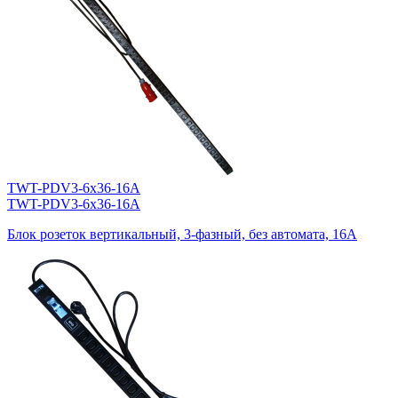
TWT-PDV3-6x36-16A
TWT-PDV3-6x36-16A
Блок розеток вертикальный, 3-фазный, без автомата, 16A