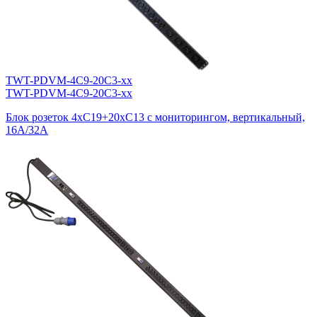
TWT-PDVM-4C9-20C3-xx
TWT-PDVM-4C9-20C3-xx
Блок розеток 4xC19+20xC13 с мониторингом, вертикальный,
16A/32A