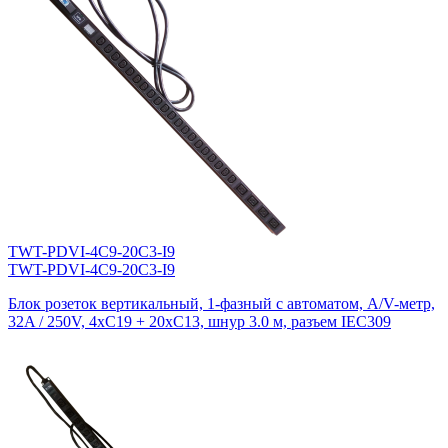
TWT-PDVI-4C9-20C3-I9
TWT-PDVI-4C9-20C3-I9
Блок розеток вертикальный, 1-фазный с автоматом, A/V-метр,
32A / 250V, 4xC19 + 20xC13, шнур 3.0 м, разъем IEC309