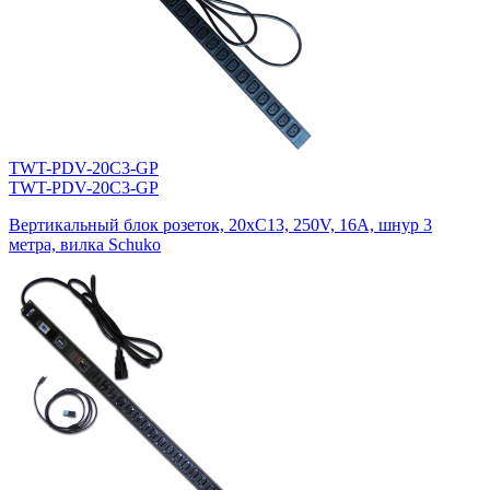
TWT-PDV-20C3-GP
TWT-PDV-20C3-GP
Вертикальный блок розеток, 20xC13, 250V, 16A, шнур 3
метра, вилка Schuko