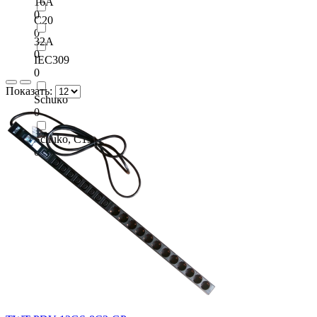
16A
0
C20
0
32A
0
IEC309
0
Показать:
Schuko
0
Schuko, C13
0