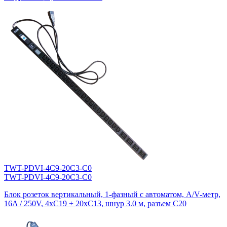
TWT-PDVI-4C9-20C3-C0
TWT-PDVI-4C9-20C3-C0
Блок розеток вертикальный, 1-фазный с автоматом, A/V-метр,
16A / 250V, 4xC19 + 20xC13, шнур 3.0 м, разъем C20