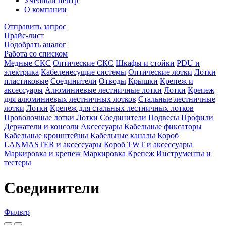
Учебный центр
О компании
Отправить запрос
Прайс-лист
Подобрать аналог
Работа со списком
Медные СКС
Оптические СКС
Шкафы и стойки
PDU и
электрика
Кабеленесущие системы
Оптические лотки
Лотки
пластиковые
Соединители
Отводы
Крышки
Крепеж и
аксессуары
Алюминиевые лестничные лотки
Лотки
Крепеж
для алюминиевых лестничных лотков
Стальные лестничные
лотки
Лотки
Крепеж для стальных лестничных лотков
Проволочные лотки
Лотки
Соединители
Подвесы
Профили
Держатели и консоли
Аксессуары
Кабельные фиксаторы
Кабельные кронштейны
Кабельные каналы
Короб
LANMASTER и аксессуары
Короб TWT и аксессуары
Маркировка и крепеж
Маркировка
Крепеж
Инструменты и
тестеры
Соединители
Фильтр