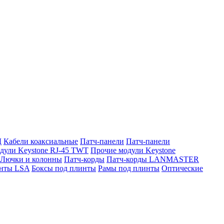
Д
Кабели коаксиальные
Патч-панели
Патч-панели
дули Keystone RJ-45 TWT
Прочие модули Keystone
Лючки и колонны
Патч-корды
Патч-корды LANMASTER
нты LSA
Боксы под плинты
Рамы под плинты
Оптические