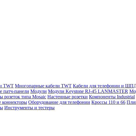
ли TWT
Многопарные кабели TWT
Кабели для телефонии и ШП
е патч-панели
Модули
Модули Keystone RJ-45 LANMASTER
Мо
ы розеток типа Mosaic
Настенные розетки
Компоненты Industrial
 коннекторы
Оборудование для телефонии
Кроссы 110 и 66
Пли
мы
Инструменты и тестеры