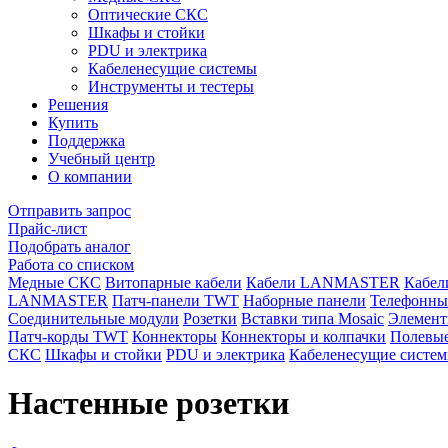
Оптические СКС
Шкафы и стойки
PDU и электрика
Кабеленесущие системы
Инструменты и тестеры
Решения
Купить
Поддержка
Учебный центр
О компании
Отправить запрос
Прайс-лист
Подобрать аналог
Работа со списком
Медные СКС
Витопарные кабели
Кабели LANMASTER
Кабе
LANMASTER
Патч-панели TWT
Наборные панели
Телефонны
Соединительные модули
Розетки
Вставки типа Mosaic
Элемент
Патч-корды TWT
Коннекторы
Коннекторы и колпачки
Полевые
СКС
Шкафы и стойки
PDU и электрика
Кабеленесущие систе
Настенные розетки