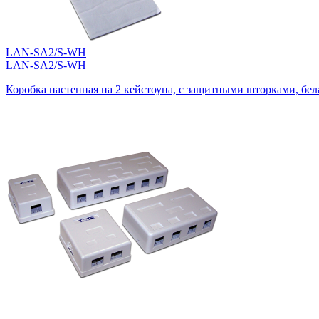
LAN-SA2/S-WH
LAN-SA2/S-WH
Коробка настенная на 2 кейстоуна, с защитными шторками, бел