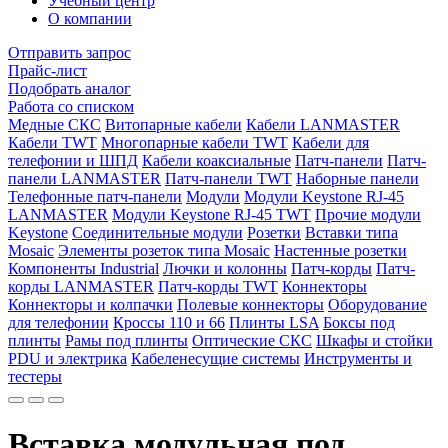
Учебный центр
О компании
Отправить запрос
Прайс-лист
Подобрать аналог
Работа со списком
Медные СКС
Витопарные кабели
Кабели LANMASTER
Кабели TWT
Многопарные кабели TWT
Кабели для
телефонии и ШПД
Кабели коаксиальные
Патч-панели
Патч-
панели LANMASTER
Патч-панели TWT
Наборные панели
Телефонные патч-панели
Модули
Модули Keystone RJ-45
LANMASTER
Модули Keystone RJ-45 TWT
Прочие модули
Keystone
Соединительные модули
Розетки
Вставки типа
Mosaic
Элементы розеток типа Mosaic
Настенные розетки
Компоненты Industrial
Лючки и колонны
Патч-корды
Патч-
корды LANMASTER
Патч-корды TWT
Коннекторы
Коннекторы и колпачки
Полевые коннекторы
Оборудование
для телефонии
Кроссы 110 и 66
Плинты LSA
Боксы под
плинты
Рамы под плинты
Оптические СКС
Шкафы и стойки
PDU и электрика
Кабеленесущие системы
Инструменты и
тестеры
Вставка модульная под