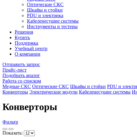
Оптические СКС
Шкафы и стойки
PDU и электрика
Кабеленесущие системы
Инструменты и тестеры
Решения
Купить
Поддержка
Учебный центр
О компании
Отправить запрос
Прайс-лист
Подобрать аналог
Работа со списком
Медные СКС
Оптические СКС
Шкафы и стойки
PDU и электр
Конверторы
Электрические модули
Кабеленесущие системы
Ин
Конверторы
Фильтр
Показать: