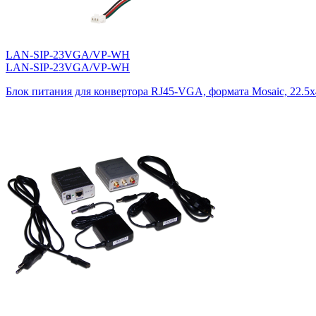
LAN-SIP-23VGA/VP-WH
LAN-SIP-23VGA/VP-WH
Блок питания для конвертора RJ45-VGA, формата Mosaic, 22.5