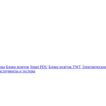
ика
Блоки розеток
Smart PDU
Блоки розеток TWT
Электрически
струменты и тестеры