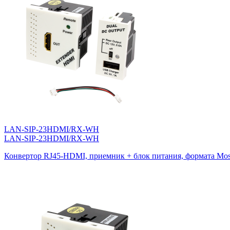
LAN-SIP-23HDMI/RX-WH
LAN-SIP-23HDMI/RX-WH
Конвертор RJ45-HDMI, приемник + блок питания, формата Mosa