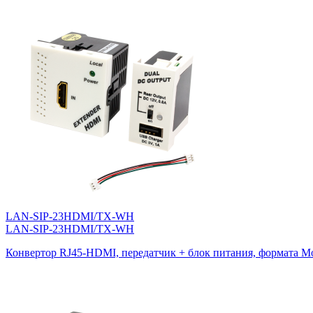
LAN-SIP-23HDMI/TX-WH
LAN-SIP-23HDMI/TX-WH
Конвертор RJ45-HDMI, передатчик + блок питания, формата Mo