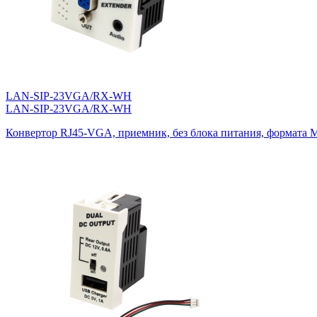
LAN-SIP-23VGA/RX-WH
LAN-SIP-23VGA/RX-WH
Конвертор RJ45-VGA, приемник, без блока питания, формата M