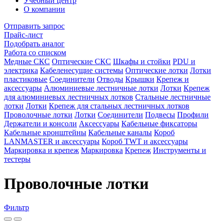
Учебный центр
О компании
Отправить запрос
Прайс-лист
Подобрать аналог
Работа со списком
Медные СКС
Оптические СКС
Шкафы и стойки
PDU и
электрика
Кабеленесущие системы
Оптические лотки
Лотки
пластиковые
Соединители
Отводы
Крышки
Крепеж и
аксессуары
Алюминиевые лестничные лотки
Лотки
Крепеж
для алюминиевых лестничных лотков
Стальные лестничные
лотки
Лотки
Крепеж для стальных лестничных лотков
Проволочные лотки
Лотки
Соединители
Подвесы
Профили
Держатели и консоли
Аксессуары
Кабельные фиксаторы
Кабельные кронштейны
Кабельные каналы
Короб
LANMASTER и аксессуары
Короб TWT и аксессуары
Маркировка и крепеж
Маркировка
Крепеж
Инструменты и
тестеры
Проволочные лотки
Фильтр