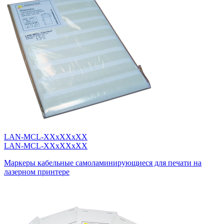
LAN-MCL-XXxXXxXX
LAN-MCL-XXxXXxXX
Маркеры кабельные самоламинирующиеся для печати на
лазерном принтере