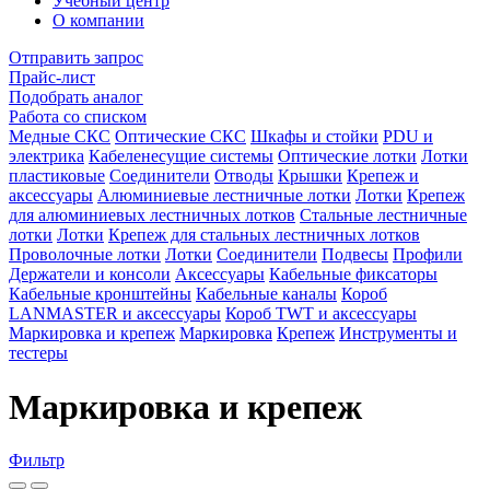
Учебный центр
О компании
Отправить запрос
Прайс-лист
Подобрать аналог
Работа со списком
Медные СКС
Оптические СКС
Шкафы и стойки
PDU и
электрика
Кабеленесущие системы
Оптические лотки
Лотки
пластиковые
Соединители
Отводы
Крышки
Крепеж и
аксессуары
Алюминиевые лестничные лотки
Лотки
Крепеж
для алюминиевых лестничных лотков
Стальные лестничные
лотки
Лотки
Крепеж для стальных лестничных лотков
Проволочные лотки
Лотки
Соединители
Подвесы
Профили
Держатели и консоли
Аксессуары
Кабельные фиксаторы
Кабельные кронштейны
Кабельные каналы
Короб
LANMASTER и аксессуары
Короб TWT и аксессуары
Маркировка и крепеж
Маркировка
Крепеж
Инструменты и
тестеры
Маркировка и крепеж
Фильтр