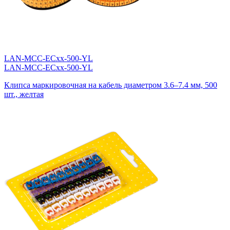
LAN-MCC-ECxx-500-YL
LAN-MCC-ECxx-500-YL
Клипса маркировочная на кабель диаметром 3.6–7.4 мм, 500
шт., желтая