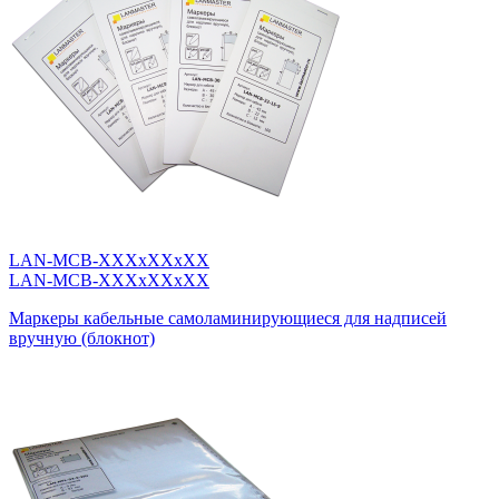
LAN-MCB-XXXxXXxXX
LAN-MCB-XXXxXXxXX
Маркеры кабельные самоламинирующиеся для надписей
вручную (блокнот)