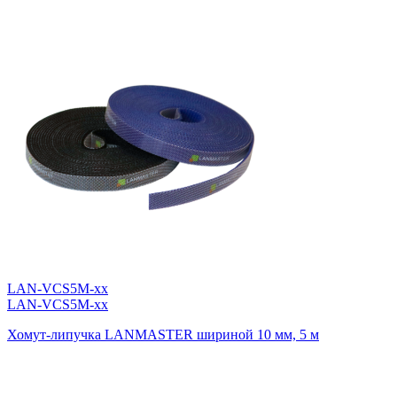
LAN-VCS5M-xx
LAN-VCS5M-xx
Хомут-липучка LANMASTER шириной 10 мм, 5 м