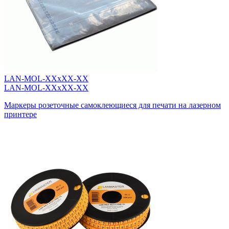
LAN-MOL-XXxXX-XX
LAN-MOL-XXxXX-XX
Маркеры розеточные самоклеющиеся для печати на лазерном
принтере