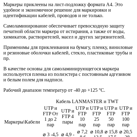
Маркеры приклеены на лист-подложку формата А4. Это
удобное и экономичное решение для маркировки и
идентификации кабелей, проводов и не только.
Самоламинирование обеспечивает превосходную защиту
печатной области маркера от истирания, а также от воды,
химикатов, растворителей, масел и других загрязнителей.
Применимы для приклеивания на бумагу, пленку, виниловые
и резиновые оболочки кабелей, стекло, пластиковые трубы и
пр.
В качестве основы для самоламинирующегося маркера
используется пленка из полиэстера с постоянным адгезивом
и белым полем для надписи.
Рабочий диапазон температур от -40 до +125 °С.
Кабель LANMASTER и TWT
UTP и
UTP и
UTP и
UTP и
UTP и
UTP и
FTP От
FTP
FTP
FTP
FTP
FTP 4
1 до 2
10
25
50
100
Маркеры\Кабели
пары
пар
пар
пар
пар
пар
⌀ 7,2
⌀ 10,8
⌀ 15,8
⌀ 20,5
⌀ 3 -4,5
⌀ 4,9 -