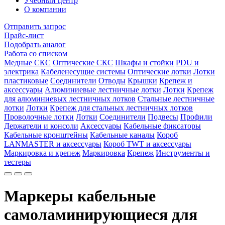
Учебный центр
О компании
Отправить запрос
Прайс-лист
Подобрать аналог
Работа со списком
Медные СКС
Оптические СКС
Шкафы и стойки
PDU и
электрика
Кабеленесущие системы
Оптические лотки
Лотки
пластиковые
Соединители
Отводы
Крышки
Крепеж и
аксессуары
Алюминиевые лестничные лотки
Лотки
Крепеж
для алюминиевых лестничных лотков
Стальные лестничные
лотки
Лотки
Крепеж для стальных лестничных лотков
Проволочные лотки
Лотки
Соединители
Подвесы
Профили
Держатели и консоли
Аксессуары
Кабельные фиксаторы
Кабельные кронштейны
Кабельные каналы
Короб
LANMASTER и аксессуары
Короб TWT и аксессуары
Маркировка и крепеж
Маркировка
Крепеж
Инструменты и
тестеры
Маркеры кабельные
самоламинирующиеся для