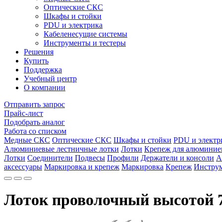
Оптические СКС
Шкафы и стойки
PDU и электрика
Кабеленесущие системы
Инструменты и тестеры
Решения
Купить
Поддержка
Учебный центр
О компании
Отправить запрос
Прайс-лист
Подобрать аналог
Работа со списком
Медные СКС
Оптические СКС
Шкафы и стойки
PDU и электр
Алюминиевые лестничные лотки
Лотки
Крепеж для алюминие
Лотки
Соединители
Подвесы
Профили
Держатели и консоли
А
аксессуары
Маркировка и крепеж
Маркировка
Крепеж
Инструм
Лоток проволочный высотой 