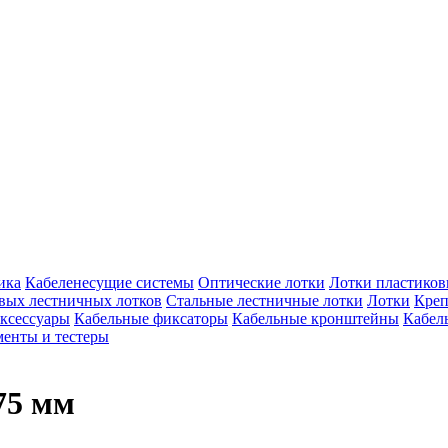
ика
Кабеленесущие системы
Оптические лотки
Лотки пластико
вых лестничных лотков
Стальные лестничные лотки
Лотки
Креп
ксессуары
Кабельные фиксаторы
Кабельные кронштейны
Кабел
енты и тестеры
75 мм