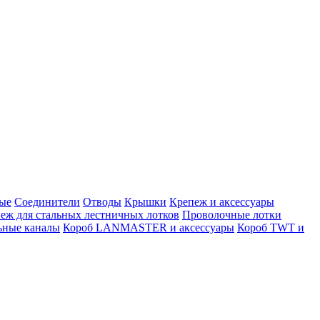
вые
Соединители
Отводы
Крышки
Крепеж и аксессуары
еж для стальных лестничных лотков
Проволочные лотки
ьные каналы
Короб LANMASTER и аксессуары
Короб TWT и