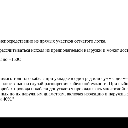
непосредственно из прямых участков сетчатого лотка.
рассчитываться исходя из предполагаемой нагрузки и может дост
С до +150С
амого толстого кабеля при укладке в один ряд или суммы диаме
й плюс запас на случай расширения кабельной емкости. При выб
 коробах провода и кабели допускается прокладывать многосло
нных по их наружным диаметрам, включая изоляцию и наружные 
и 40%."