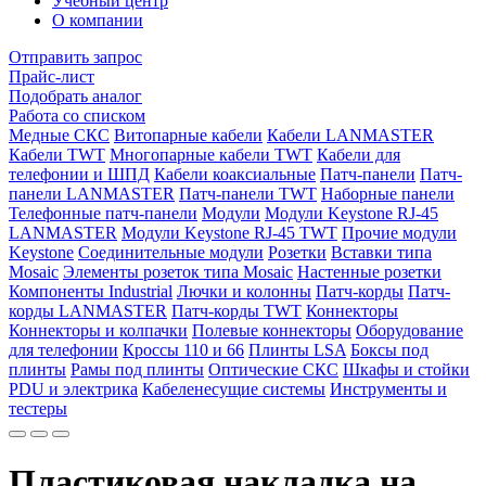
Учебный центр
О компании
Отправить запрос
Прайс-лист
Подобрать аналог
Работа со списком
Медные СКС
Витопарные кабели
Кабели LANMASTER
Кабели TWT
Многопарные кабели TWT
Кабели для
телефонии и ШПД
Кабели коаксиальные
Патч-панели
Патч-
панели LANMASTER
Патч-панели TWT
Наборные панели
Телефонные патч-панели
Модули
Модули Keystone RJ-45
LANMASTER
Модули Keystone RJ-45 TWT
Прочие модули
Keystone
Соединительные модули
Розетки
Вставки типа
Mosaic
Элементы розеток типа Mosaic
Настенные розетки
Компоненты Industrial
Лючки и колонны
Патч-корды
Патч-
корды LANMASTER
Патч-корды TWT
Коннекторы
Коннекторы и колпачки
Полевые коннекторы
Оборудование
для телефонии
Кроссы 110 и 66
Плинты LSA
Боксы под
плинты
Рамы под плинты
Оптические СКС
Шкафы и стойки
PDU и электрика
Кабеленесущие системы
Инструменты и
тестеры
Пластиковая накладка на