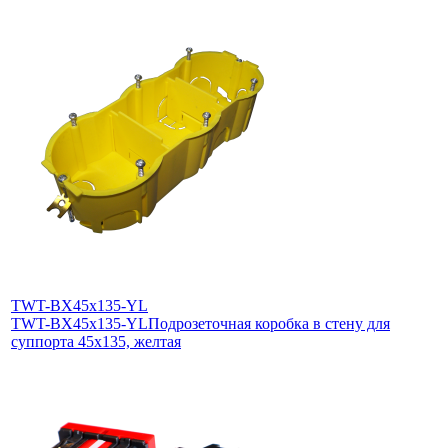
TWT-BX45x135-YL
TWT-BX45x135-YL
Подрозеточная коробка в стену для
суппорта 45х135, желтая