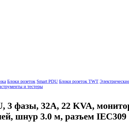
ика
Блоки розеток
Smart PDU
Блоки розеток TWT
Электрически
струменты и тестеры
3 фазы, 32A, 22 KVA, монитор
ей, шнур 3.0 м, разъем IEC309