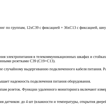
г по группам, 12xC39 с фиксацией + 36xC13 с фиксацией, шнур
ления электропитания в телекоммуникационных шкафах и стойка
ванными розетками C39 (С19+С13).
ие случайному выдергиванию подключенного кабеля питания. Р
ышает надежность подключения питания оборудования.
ппам розеток. Функции удаленного мониторинга включают измер
 датчиков: до 4 шт (влажности и температуры, открытия двере