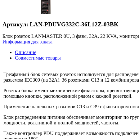
Артикул: LAN-PDUVG332C-36L12Z-03BK
Блок розеток LANMASTER 0U, 3 фазы, 32A, 22 KVA, мониторин
Информация для заказа
Описание
Совместимые товары
Трехфазный блок сетевых розеток используется для распреде
разъемом IEC309 (на 32А), 36 розетками C13 и 12 комбиниро
Розетки блока имеют механические фиксаторы, препятствующ
помощью кнопки, расположенной рядом с каждой розеткой.
Применение панельных разъемов C13 и C39 с фиксатором пов
Блок распределения питания обеспечивает мониторинг по гру
мощности, реактивной и полной мощностей, частоты.
Также контроллер PDU поддерживает возможность подключения
поворот на 180°.