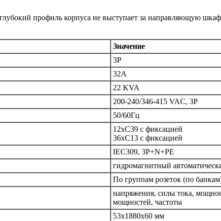
еглубокий профиль корпуса не выступает за направляющую шкафа
Значение
3P
32A
22 KVA
200-240/346-415 VAC, 3P
50/60Гц
12xC39 с фиксацией
36xC13 с фиксацией
IEC309, 3P+N+PE
гидромагнитный автоматически
По группам розеток (по банкам
напряжения, силы тока, мощно
мощностей, частоты
53х1880х60 мм