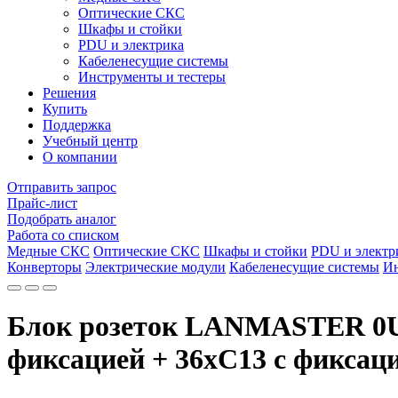
Оптические СКС
Шкафы и стойки
PDU и электрика
Кабеленесущие системы
Инструменты и тестеры
Решения
Купить
Поддержка
Учебный центр
О компании
Отправить запрос
Прайс-лист
Подобрать аналог
Работа со списком
Медные СКС
Оптические СКС
Шкафы и стойки
PDU и электр
Конверторы
Электрические модули
Кабеленесущие системы
Ин
Блок розеток LANMASTER 0U, 
фиксацией + 36xC13 с фиксаци