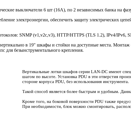
еские выключатели 6 шт (16А), по 2 независимых банка на фазу
бление электроэнергии, обеспечить защиту электрических цепе
колов: SNMP (v1,v2c,v3), HTTP/HTTPS (TLS 1.2), IPv4/IPv6, SNT
я вертикально в 19" шкафы и стойки на доступные места. Монтаж
пс для безынструментального крепления.
Вертикальные лотки шкафов серии LAN-DC имеют спец
шагом по высоте. Установка PDU в эти отверстия прои
стороне корпуса PDU, без использования инструмента.
Такой способ является более быстрым и удобным. Данн
Кроме того, на боковой поверхности PDU также предусм
При необходимости, блок можно смонтировать, располо