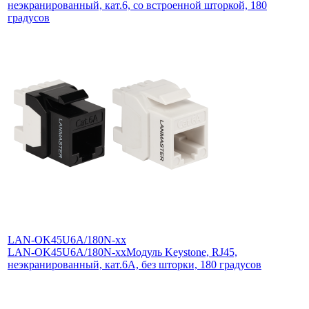
неэкранированный, кат.6, со встроенной шторкой, 180
градусов
LAN-OK45U6A/180N-xx
LAN-OK45U6A/180N-xx
Модуль Keystone, RJ45,
неэкранированный, кат.6A, без шторки, 180 градусов