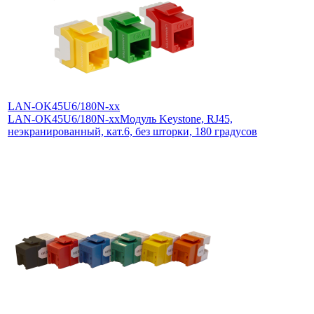
LAN-OK45U6/180N-xx
LAN-OK45U6/180N-xx
Модуль Keystone, RJ45,
неэкранированный, кат.6, без шторки, 180 градусов