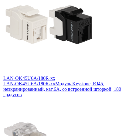
LAN-OK45U6A/180R-xx
LAN-OK45U6A/180R-xx
Модуль Keystone, RJ45,
неэкранированный, кат.6A, со встроенной шторкой, 180
градусов