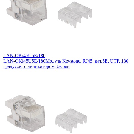
LAN-OKi45U5E/180
LAN-OKi45U5E/180
Модуль Keystone, RJ45, кат.5E, UTP, 180
градусов, с индикатором, белый