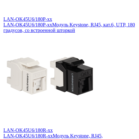
LAN-OK45U6/180P-xx
LAN-OK45U6/180P-xx
Модуль Keystone, RJ45, кат.6, UTP, 180
градусов, со встроенной шторкой
LAN-OK45U6/180R-xx
LAN-OK45U6/180R-xx
Модуль Keystone, RJ45,