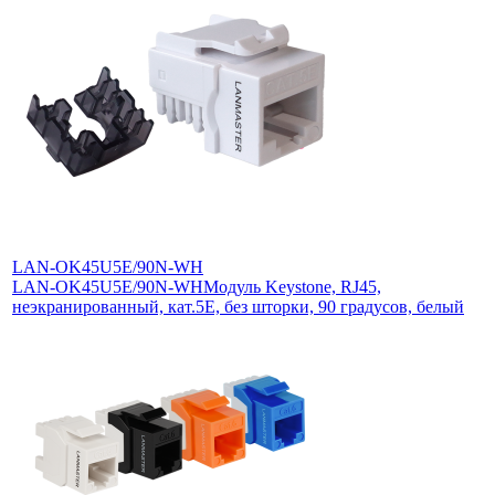
LAN-OK45U5E/90N-WH
LAN-OK45U5E/90N-WH
Модуль Keystone, RJ45,
неэкранированный, кат.5E, без шторки, 90 градусов, белый