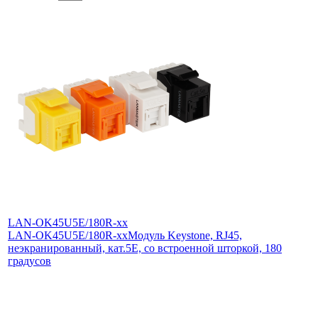
LAN-OK45U5E/180R-xx
LAN-OK45U5E/180R-xx
Модуль Keystone, RJ45,
неэкранированный, кат.5E, со встроенной шторкой, 180
градусов