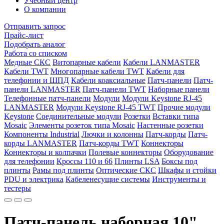
Учебный центр
О компании
Отправить запрос
Прайс-лист
Подобрать аналог
Работа со списком
Медные СКС
Витопарные кабели
Кабели LANMASTER
Кабели TWT
Многопарные кабели TWT
Кабели для
телефонии и ШПД
Кабели коаксиальные
Патч-панели
Патч-
панели LANMASTER
Патч-панели TWT
Наборные панели
Телефонные патч-панели
Модули
Модули Keystone RJ-45
LANMASTER
Модули Keystone RJ-45 TWT
Прочие модули
Keystone
Соединительные модули
Розетки
Вставки типа
Mosaic
Элементы розеток типа Mosaic
Настенные розетки
Компоненты Industrial
Лючки и колонны
Патч-корды
Патч-
корды LANMASTER
Патч-корды TWT
Коннекторы
Коннекторы и колпачки
Полевые коннекторы
Оборудование
для телефонии
Кроссы 110 и 66
Плинты LSA
Боксы под
плинты
Рамы под плинты
Оптические СКС
Шкафы и стойки
PDU и электрика
Кабеленесущие системы
Инструменты и
тестеры
Патч-панель наборная 10",