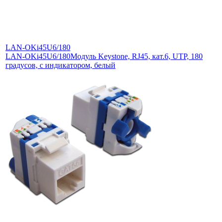
LAN-OKi45U6/180
LAN-OKi45U6/180
Модуль Keystone, RJ45, кат.6, UTP, 180
градусов, с индикатором, белый