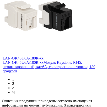
LAN-OK45U6A/180R-xx
LAN-OK45U6A/180R-xx
Модуль Keystone, RJ45,
неэкранированный, кат.6A, со встроенной шторкой, 180
градусов
1
2
>
>|
Описания продукции приведены согласно имеющейся
информации на момент публикации. Характеристики