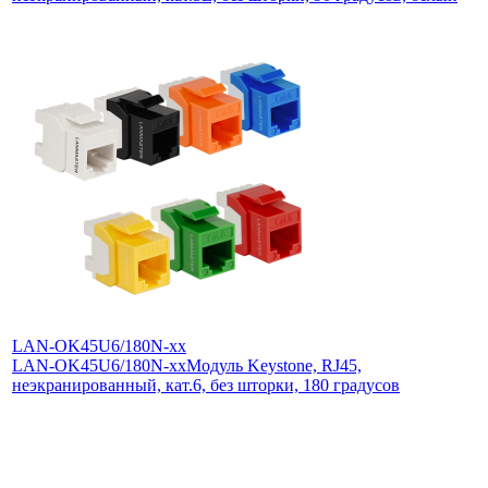
LAN-OK45U6/180N-xx
LAN-OK45U6/180N-xx
Модуль Keystone, RJ45,
неэкранированный, кат.6, без шторки, 180 градусов