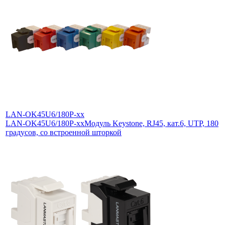
LAN-OK45U6/180P-xx
LAN-OK45U6/180P-xx
Модуль Keystone, RJ45, кат.6, UTP, 180
градусов, со встроенной шторкой