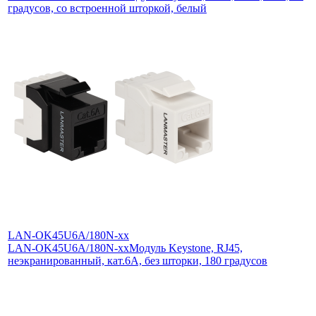
градусов, со встроенной шторкой, белый
LAN-OK45U6A/180N-xx
LAN-OK45U6A/180N-xx
Модуль Keystone, RJ45,
неэкранированный, кат.6A, без шторки, 180 градусов