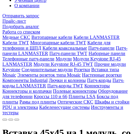
Учебный центр
О компании
Отправить запрос
Прайс-лист
Подобрать аналог
Работа со списком
Медные СКС
Витопарные кабели
Кабели LANMASTER
Кабели TWT
Многопарные кабели TWT
Кабели для
телефонии и ШПД
Кабели коаксиальные
Патч-панели
Патч-
панели LANMASTER
Патч-панели TWT
Наборные панели
Телефонные патч-панели
Модули
Модули Keystone RJ-45
LANMASTER
Модули Keystone RJ-45 TWT
Прочие модули
Keystone
Соединительные модули
Розетки
Вставки типа
Mosaic
Элементы розеток типа Mosaic
Настенные розетки
Компоненты Industrial
Лючки и колонны
Патч-корды
Патч-
корды LANMASTER
Патч-корды TWT
Коннекторы
Коннекторы и колпачки
Полевые коннекторы
Оборудование
для телефонии
Кроссы 110 и 66
Плинты LSA
Боксы под
плинты
Рамы под плинты
Оптические СКС
Шкафы и стойки
PDU и электрика
Кабеленесущие системы
Инструменты и
тестеры
Вставка 45x45 на 1 модуль, со