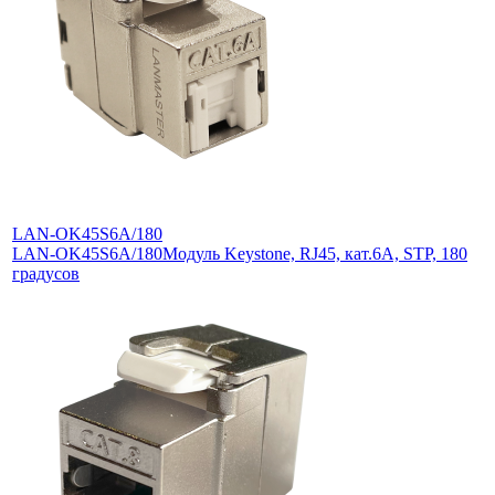
LAN-OK45S6A/180
LAN-OK45S6A/180
Модуль Keystone, RJ45, кат.6A, STP, 180
градусов