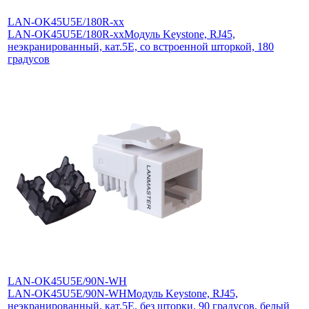
LAN-OK45U5E/180R-xx
LAN-OK45U5E/180R-xx
Модуль Keystone, RJ45,
неэкранированный, кат.5E, со встроенной шторкой, 180
градусов
LAN-OK45U5E/90N-WH
LAN-OK45U5E/90N-WH
Модуль Keystone, RJ45,
неэкранированный, кат.5E, без шторки, 90 градусов, белый