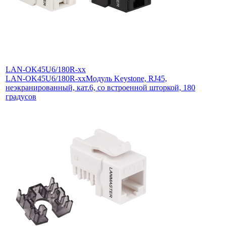
LAN-OK45U6/180R-xx
LAN-OK45U6/180R-xx
Модуль Keystone, RJ45,
неэкранированный, кат.6, со встроенной шторкой, 180
градусов