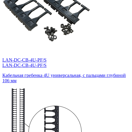
LAN-DC-CB-4U-PF/S
LAN-DC-CB-4U-PF/S
Кабельная гребенка 4U универсальная, с пальцами глубиной
106 мм