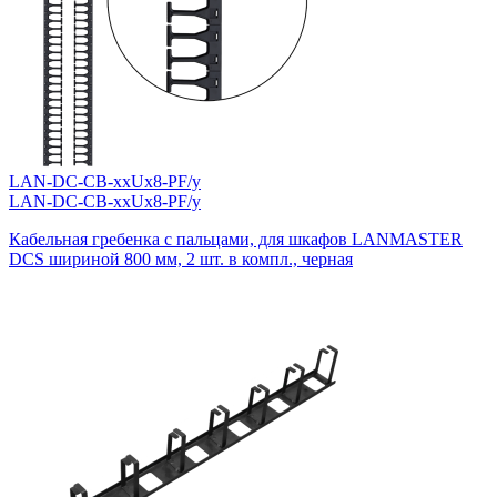
LAN-DC-CB-xxUx8-PF/y
LAN-DC-CB-xxUx8-PF/y
Кабельная гребенка с пальцами, для шкафов LANMASTER
DCS шириной 800 мм, 2 шт. в компл., черная