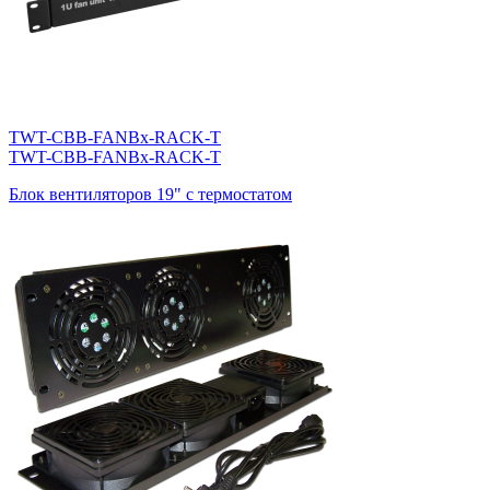
TWT-CBB-FANBx-RACK-T
TWT-CBB-FANBx-RACK-T
Блок вентиляторов 19" с термостатом