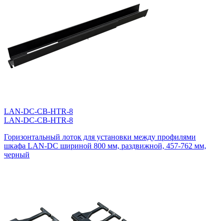
LAN-DC-CB-HTR-8
LAN-DC-CB-HTR-8
Горизонтальный лоток для установки между профилями
шкафа LAN-DC шириной 800 мм, раздвижной, 457-762 мм,
черный