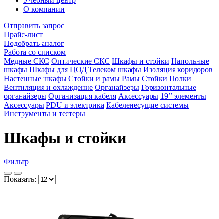
Учебный центр
О компании
Отправить запрос
Прайс-лист
Подобрать аналог
Работа со списком
Медные СКС
Оптические СКС
Шкафы и стойки
Напольные
шкафы
Шкафы для ЦОД
Телеком шкафы
Изоляция коридоров
Настенные шкафы
Стойки и рамы
Рамы
Стойки
Полки
Вентиляция и охлаждение
Органайзеры
Горизонтальные
органайзеры
Организация кабеля
Аксессуары
19’’ элементы
Аксессуары
PDU и электрика
Кабеленесущие системы
Инструменты и тестеры
Шкафы и стойки
Фильтр
Показать: