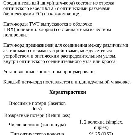
Соединительный шнур(патч-корд) состоит из отрезка
оптического кабеля 9/125 c оптическими разъемами
(коннекторами FC) на каждом конце.
Патч-корды TWT выпускаются в оболочке
ПВХ(поливинилхлорид) со стандартным качеством
полировки.
Патч-корд предназначен для соединения между различными
активными сетевыми устройствами, между сетевым
устройством и оптическим распределительным узлом,
внутри оптического соединительного узла или кросса.
Установленные коннекторы пронумерованы.
Каждый патч-корд поставляется в индивидуальной упаковке.
Характеристики
Вносимые потери (Insertion
loss)
Возвратные потери (Return loss)
1, 2 волокна (simplex,
Число волокон (тип шнура)
duplex)
Тип оптического волокна
9/125 (ОS2)