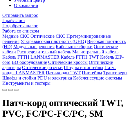
Учебный центр
О компании
Отправить запрос
Прайс-лист
Подобрать аналог
Работа со списком
Медные СКС
Оптические СКС
Претерминированные
решения
Ультравысокая плотность (UHD)
Высокая плотность
(HD)
Модульные решения
Кабельные сборки
Оптические
кабели
Распределительный кабель
Магистральный кабель
Кабель FTTH LANMASTER
Кабель FTTH TWT
Кабель ZIP-
cord
ВО оборудование
Оптические кроссы
Оптические
адаптеры
Оптические розетки
Шнуры и пигтейлы
Патч-
корды LANMASTER
Патч-корды TWT
Пигтейлы
Трансиверы
Шкафы и стойки
PDU и электрика
Кабеленесущие системы
Инструменты и тестеры
Патч-корд оптический TWT,
PVC, FC/PC-FC/PC, SM