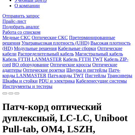
Учебный центр
О компании
Отправить запрос
Прайс-лист
Подобрать аналог
Работа со списком
Медные СКС
Оптические СКС
Претерминированные
решения
Ультравысокая плотность (UHD)
Высокая плотность
(HD)
Модульные решения
Кабельные сборки
Оптические
кабели
Распределительный кабель
Магистральный кабель
Кабель FTTH LANMASTER
Кабель FTTH TWT
Кабель ZIP-
cord
ВО оборудование
Оптические кроссы
Оптические
адаптеры
Оптические розетки
Шнуры и пигтейлы
Патч-
корды LANMASTER
Патч-корды TWT
Пигтейлы
Трансиверы
Шкафы и стойки
PDU и электрика
Кабеленесущие системы
Инструменты и тестеры
Патч-корд оптический
дуплексный, LC-LC, Uniboot
Pull-tab, OM4, LSZH,