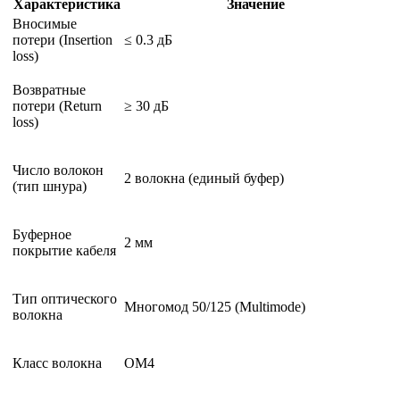
Характеристика
Значение
Вносимые
потери (Insertion
≤ 0.3 дБ
loss)
Возвратные
потери (Return
≥ 30 дБ
loss)
Число волокон
2 волокна (единый буфер)
(тип шнура)
Буферное
2 мм
покрытие кабеля
Тип оптического
Многомод 50/125 (Multimode)
волокна
Класс волокна
OM4