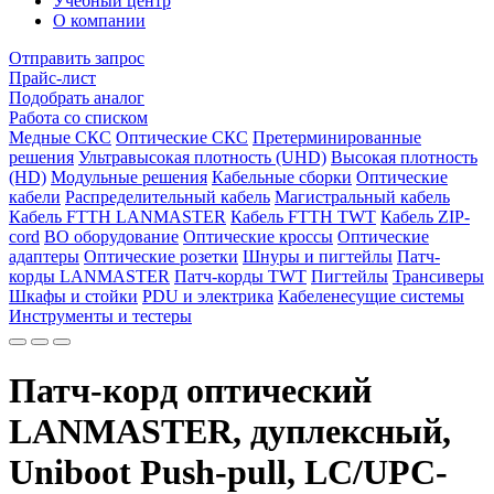
Учебный центр
О компании
Отправить запрос
Прайс-лист
Подобрать аналог
Работа со списком
Медные СКС
Оптические СКС
Претерминированные
решения
Ультравысокая плотность (UHD)
Высокая плотность
(HD)
Модульные решения
Кабельные сборки
Оптические
кабели
Распределительный кабель
Магистральный кабель
Кабель FTTH LANMASTER
Кабель FTTH TWT
Кабель ZIP-
cord
ВО оборудование
Оптические кроссы
Оптические
адаптеры
Оптические розетки
Шнуры и пигтейлы
Патч-
корды LANMASTER
Патч-корды TWT
Пигтейлы
Трансиверы
Шкафы и стойки
PDU и электрика
Кабеленесущие системы
Инструменты и тестеры
Патч-корд оптический
LANMASTER, дуплексный,
Uniboot Push-pull, LC/UPC-