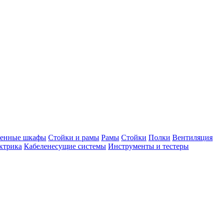
тенные шкафы
Стойки и рамы
Рамы
Стойки
Полки
Вентиляция
ктрика
Кабеленесущие системы
Инструменты и тестеры