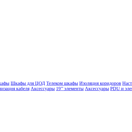
кафы
Шкафы для ЦОД
Телеком шкафы
Изоляция коридоров
Нас
изация кабеля
Аксессуары
19’’ элементы
Аксессуары
PDU и эле