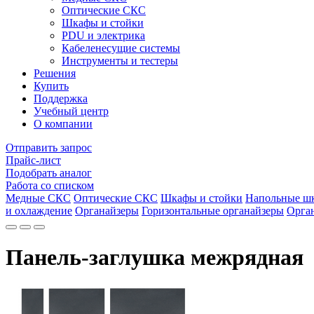
Оптические СКС
Шкафы и стойки
PDU и электрика
Кабеленесущие системы
Инструменты и тестеры
Решения
Купить
Поддержка
Учебный центр
О компании
Отправить запрос
Прайс-лист
Подобрать аналог
Работа со списком
Медные СКС
Оптические СКС
Шкафы и стойки
Напольные ш
и охлаждение
Органайзеры
Горизонтальные органайзеры
Орган
Панель-заглушка межрядная