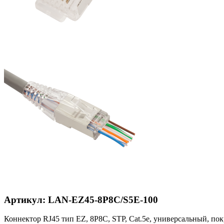
Артикул: LAN-EZ45-8P8C/S5E-100
Коннектор RJ45 тип EZ, 8P8C, STP, Cat.5e, универсальный, по