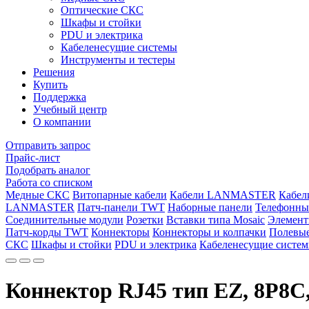
Оптические СКС
Шкафы и стойки
PDU и электрика
Кабеленесущие системы
Инструменты и тестеры
Решения
Купить
Поддержка
Учебный центр
О компании
Отправить запрос
Прайс-лист
Подобрать аналог
Работа со списком
Медные СКС
Витопарные кабели
Кабели LANMASTER
Кабе
LANMASTER
Патч-панели TWT
Наборные панели
Телефонны
Соединительные модули
Розетки
Вставки типа Mosaic
Элемент
Патч-корды TWT
Коннекторы
Коннекторы и колпачки
Полевые
СКС
Шкафы и стойки
PDU и электрика
Кабеленесущие систе
Коннектор RJ45 тип EZ, 8P8C,