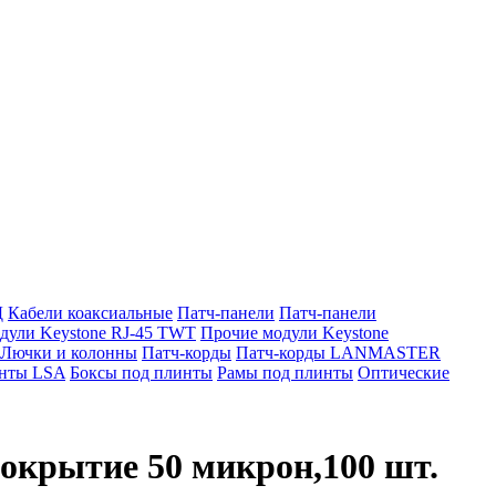
Д
Кабели коаксиальные
Патч-панели
Патч-панели
дули Keystone RJ-45 TWT
Прочие модули Keystone
Лючки и колонны
Патч-корды
Патч-корды LANMASTER
нты LSA
Боксы под плинты
Рамы под плинты
Оптические
покрытие 50 микрон,100 шт.