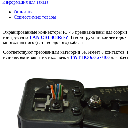
Информация для заказа
Описание
Совместимые товары
Экранированные коннекторы RJ-45 предназначены для сборки
инструмента
LAN-CRI-468R/EZ
. В конструкции коннекторов
многожильного (патч-кордового) кабеля.
Соответствуют требованиям категории 5e. Имеет 8 контактов
использовать защитные колпачки
TWT-BO-6.0-xx/100
для обес