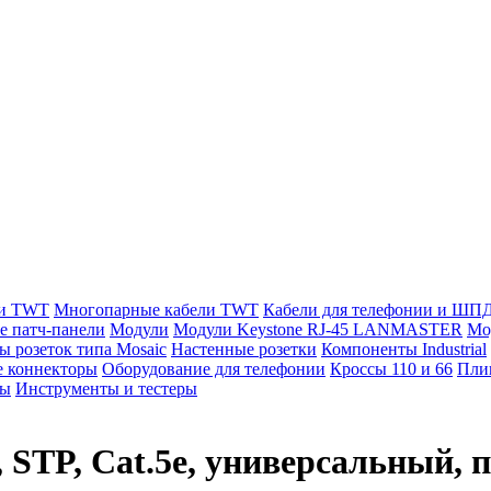
ли TWT
Многопарные кабели TWT
Кабели для телефонии и ШП
е патч-панели
Модули
Модули Keystone RJ-45 LANMASTER
Мо
ы розеток типа Mosaic
Настенные розетки
Компоненты Industrial
 коннекторы
Оборудование для телефонии
Кроссы 110 и 66
Пли
мы
Инструменты и тестеры
 STP, Cat.5e, универсальный, 