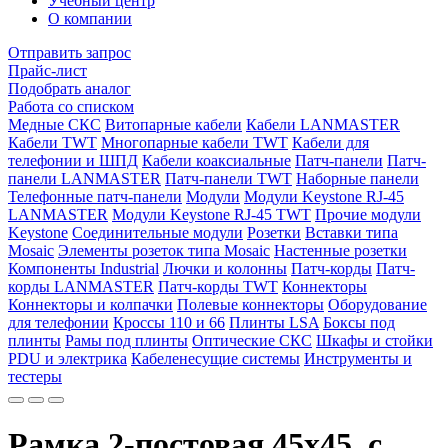
Учебный центр
О компании
Отправить запрос
Прайс-лист
Подобрать аналог
Работа со списком
Медные СКС
Витопарные кабели
Кабели LANMASTER
Кабели TWT
Многопарные кабели TWT
Кабели для
телефонии и ШПД
Кабели коаксиальные
Патч-панели
Патч-
панели LANMASTER
Патч-панели TWT
Наборные панели
Телефонные патч-панели
Модули
Модули Keystone RJ-45
LANMASTER
Модули Keystone RJ-45 TWT
Прочие модули
Keystone
Соединительные модули
Розетки
Вставки типа
Mosaic
Элементы розеток типа Mosaic
Настенные розетки
Компоненты Industrial
Лючки и колонны
Патч-корды
Патч-
корды LANMASTER
Патч-корды TWT
Коннекторы
Коннекторы и колпачки
Полевые коннекторы
Оборудование
для телефонии
Кроссы 110 и 66
Плинты LSA
Боксы под
плинты
Рамы под плинты
Оптические СКС
Шкафы и стойки
PDU и электрика
Кабеленесущие системы
Инструменты и
тестеры
Рамка 2-постовая 45х45, с