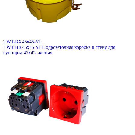
TWT-BX45x45-YL
TWT-BX45x45-YL
Подрозеточная коробка в стену для
суппорта 45х45, желтая