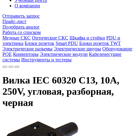
Учебный центр
О компании
Отправить запрос
Прайс-лист
Подобрать аналог
Работа со списком
Медные СКС
Оптические СКС
Шкафы и стойки
PDU и
электрика
Блоки розеток
Smart PDU
Блоки розеток TWT
Электрические разъемы
Электрические шнуры
Оборудование
POE
Конверторы
Электрические модули
Кабеленесущие
системы
Инструменты и тестеры
Вилка IEC 60320 C13, 10A,
250V, угловая, разборная,
черная