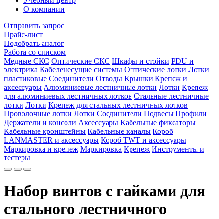
Учебный центр
О компании
Отправить запрос
Прайс-лист
Подобрать аналог
Работа со списком
Медные СКС
Оптические СКС
Шкафы и стойки
PDU и
электрика
Кабеленесущие системы
Оптические лотки
Лотки
пластиковые
Соединители
Отводы
Крышки
Крепеж и
аксессуары
Алюминиевые лестничные лотки
Лотки
Крепеж
для алюминиевых лестничных лотков
Стальные лестничные
лотки
Лотки
Крепеж для стальных лестничных лотков
Проволочные лотки
Лотки
Соединители
Подвесы
Профили
Держатели и консоли
Аксессуары
Кабельные фиксаторы
Кабельные кронштейны
Кабельные каналы
Короб
LANMASTER и аксессуары
Короб TWT и аксессуары
Маркировка и крепеж
Маркировка
Крепеж
Инструменты и
тестеры
Набор винтов с гайками для
стального лестничного