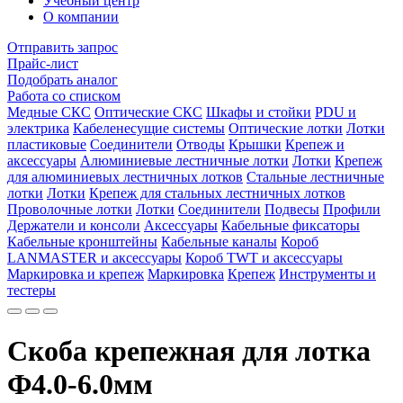
Учебный центр
О компании
Отправить запрос
Прайс-лист
Подобрать аналог
Работа со списком
Медные СКС
Оптические СКС
Шкафы и стойки
PDU и
электрика
Кабеленесущие системы
Оптические лотки
Лотки
пластиковые
Соединители
Отводы
Крышки
Крепеж и
аксессуары
Алюминиевые лестничные лотки
Лотки
Крепеж
для алюминиевых лестничных лотков
Стальные лестничные
лотки
Лотки
Крепеж для стальных лестничных лотков
Проволочные лотки
Лотки
Соединители
Подвесы
Профили
Держатели и консоли
Аксессуары
Кабельные фиксаторы
Кабельные кронштейны
Кабельные каналы
Короб
LANMASTER и аксессуары
Короб TWT и аксессуары
Маркировка и крепеж
Маркировка
Крепеж
Инструменты и
тестеры
Скоба крепежная для лотка
Ф4.0-6.0мм