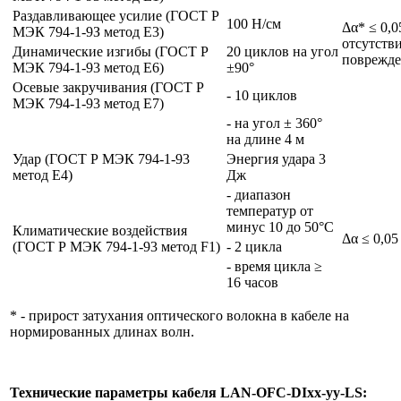
Раздавливающее усилие (ГОСТ Р
100 Н/см
Δα* ≤ 0,0
МЭК 794-1-9З метод Е3)
отсутств
Динамические изгибы (ГОСТ Р
20 циклов на угол
поврежд
МЭК 794-1-93 метод Е6)
±90°
Осевые закручивания (ГОСТ Р
- 10 циклов
МЭК 794-1-93 метод Е7)
- на угол ± 360°
на длине 4 м
Удар (ГОСТ Р МЭК 794-1-93
Энергия удара 3
метод Е4)
Дж
- диапазон
температур от
минус 10 до 50°С
Климатические воздействия
Δα ≤ 0,05
(ГОСТ Р МЭК 794-1-93 метод F1)
- 2 цикла
- время цикла ≥
16 часов
* - прирост затухания оптического волокна в кабеле на
нормированных длинах волн.
Технические параметры кабеля
LAN-OFC-DIxx-yy-LS: