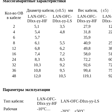
Массогабаритные характеристики
Диаметр кабеля, (±0.5）мм
Вес кабеля, （±5） 
Кол-во ОВ
LAN-OFC-
LAN-OFC-
LAN-OFC-
LAN-
в кабеле
DIxx-yy-HF
DIxx-yy-LS
DIxx-yy-HF
DIxx-
2
5,1
3,5
27,9
12
4
5,4
4,8
31,8
22
6
5,7
35,9
8
6,1
5,5
40,9
25
12
6,8
6,2
49,8
38
16
7,4
7,2
58,0
51
24
8,3
8,5
72,2
60
32
10,3
9,2
92,6
72
36
10,8
9,5
99,4
75
48
12,0
10,5
119,1
92
Параметры эксплуатации
LAN-OFC-
Тип кабеля:
LAN-OFC-DIxx-yy-LS
DIxx-yy-HF
Рабочая
-10°С…
-20°С…+50°С