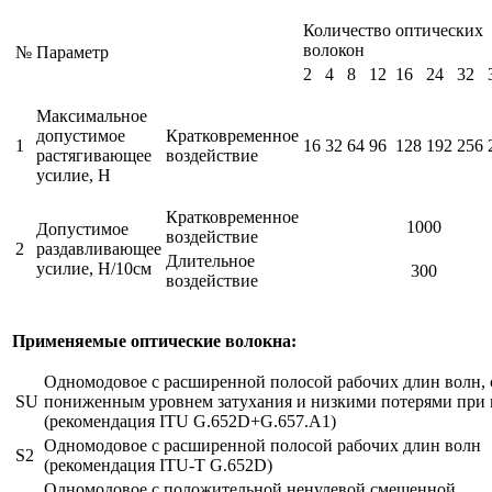
Количество оптических
волокон
№
Параметр
2
4
8
12
16
24
32
Максимальное
допустимое
Кратковременное
1
16
32
64
96
128
192
256
растягивающее
воздействие
усилие, Н
Кратковременное
1000
Допустимое
воздействие
2
раздавливающее
Длительное
усилие, Н/10см
300
воздействие
Применяемые оптические волокна:
Одномодовое с расширенной полосой рабочих длин волн, 
SU
пониженным уровнем затухания и низкими потерями при 
(рекомендация ITU G.652D+G.657.A1)
Одномодовое с расширенной полосой рабочих длин волн
S2
(рекомендация ITU-T G.652D)
Одномодовое с положительной ненулевой смещенной