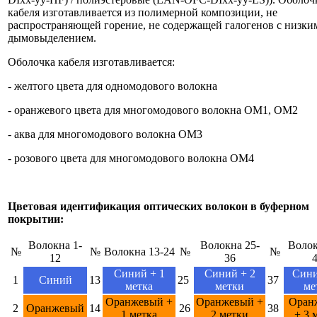
кабеля изготавливается из полимерной композиции, не
распространяющей горение, не содержащей галогенов с низки
дымовыделением.
Оболочка кабеля изготавливается:
- желтого цвета для одномодового волокна
- оранжевого цвета для многомодового волокна OM1, OM2
- аква для многомодового волокна OM3
- розового цвета для многомодового волокна OM4
Цветовая идентификация оптических волокон в буферном
покрытии:
Волокна 1-
Волокна 25-
Волок
№
№
Волокна 13-24
№
№
12
36
Синий + 1
Синий + 2
Сини
1
Синий
13
25
37
метка
метки
ме
Оранжевый +
Оранжевый +
Оран
2
Оранжевый
14
26
38
1 метка
2 метки
+ 3 