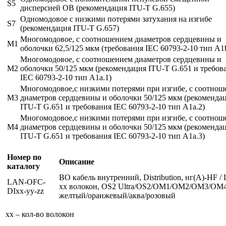
S5
дисперсией ОВ (рекомендация ITU-T G.655)
Одномодовое с низкими потерями затухания на изгибе
S7
(рекомендация ITU-T G.657)
Многомодовое, с соотношением диаметров сердцевины и
M1
оболочки 62,5/125 мкм (требования IEC 60793-2-10 тип A1
Многомодовое, с соотношением диаметров сердцевины и
M2
оболочки 50/125 мкм (рекомендация ITU-T G.651 и требов
IEC 60793-2-10 тип A1a.1)
Многомодовое,с низкими потерями при изгибе, с соотно
M3
диаметров сердцевины и оболочки 50/125 мкм (рекоменда
ITU-T G.651 и требования IEC 60793-2-10 тип A1a.2)
Многомодовое,с низкими потерями при изгибе, с соотно
M4
диаметров сердцевины и оболочки 50/125 мкм (рекоменда
ITU-T G.651 и требования IEC 60793-2-10 тип A1a.3)
Номер по
Описание
каталогу
ВО кабель внутренний, Distribution, нг(А)-HF /
LAN-OFC-
хх волокон, OS2 Ultra/OS2/OM1/OM2/OM3/OM4
DIxx-yy-zz
желтый/оранжевый/аква/розовый
xx – кол-во волокон