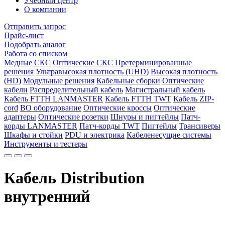
Учебный центр
О компании
Отправить запрос
Прайс-лист
Подобрать аналог
Работа со списком
Медные СКС
Оптические СКС
Претерминированные
решения
Ультравысокая плотность (UHD)
Высокая плотность
(HD)
Модульные решения
Кабельные сборки
Оптические
кабели
Распределительный кабель
Магистральный кабель
Кабель FTTH LANMASTER
Кабель FTTH TWT
Кабель ZIP-
cord
ВО оборудование
Оптические кроссы
Оптические
адаптеры
Оптические розетки
Шнуры и пигтейлы
Патч-
корды LANMASTER
Патч-корды TWT
Пигтейлы
Трансиверы
Шкафы и стойки
PDU и электрика
Кабеленесущие системы
Инструменты и тестеры
Кабель Distribution
внутренний