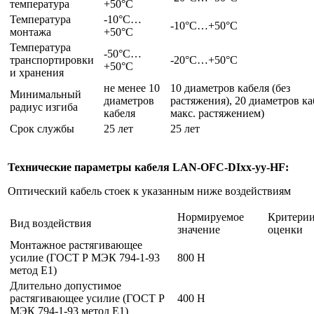
температура
+50°С
Температура
-10°С…
-10°С…+50°С
монтажа
+50°С
Температура
-50°С…
транспортировки
-20°С…+50°С
+50°С
и хранения
не менее 10
10 диаметров кабеля (без
Минимальный
диаметров
растяжения), 20 диаметров ка
радиус изгиба
кабеля
макс. растяжением)
Срок службы
25 лет
25 лет
Технические параметры кабеля LAN-OFC-DIxx-yy-HF:
Оптический кабель стоек к указанным ниже воздействиям
Нормируемое
Критери
Вид воздействия
значение
оценки
Монтажное растягивающее
усилие (ГОСТ Р МЭК 794-1-93
800 Н
метод Е1)
Длительно допустимое
растягивающее усилие (ГОСТ Р
400 Н
МЭК 794-1-93 метод Е1)