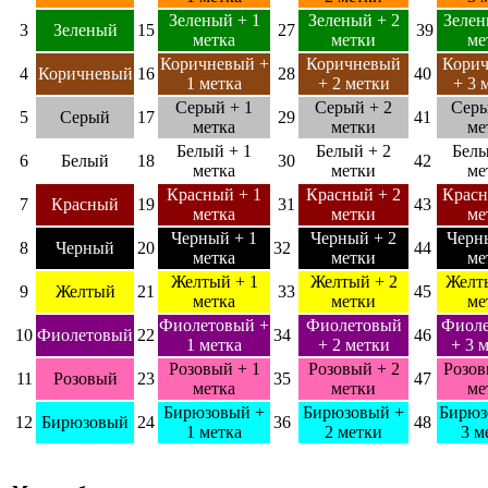
Зеленый + 1
Зеленый + 2
Зелен
3
Зеленый
15
27
39
метка
метки
ме
Коричневый +
Коричневый
Кори
4
Коричневый
16
28
40
1 метка
+ 2 метки
+ 3 
Серый + 1
Серый + 2
Серы
5
Серый
17
29
41
метка
метки
ме
Белый + 1
Белый + 2
Белы
6
Белый
18
30
42
метка
метки
ме
Красный + 1
Красный + 2
Красн
7
Красный
19
31
43
метка
метки
ме
Черный + 1
Черный + 2
Черн
8
Черный
20
32
44
метка
метки
ме
Желтый + 1
Желтый + 2
Желт
9
Желтый
21
33
45
метка
метки
ме
Фиолетовый +
Фиолетовый
Фиол
10
Фиолетовый
22
34
46
1 метка
+ 2 метки
+ 3 
Розовый + 1
Розовый + 2
Розов
11
Розовый
23
35
47
метка
метки
ме
Бирюзовый +
Бирюзовый +
Бирюз
12
Бирюзовый
24
36
48
1 метка
2 метки
3 м