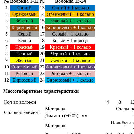
№
Волокна 1-12
№
Волокна 13-24
1
Синий
13
Синий + 1 кольцо
2
Оранжевый
14
Оранжевый + 1 кольцо
3
Зеленый
15
Зеленый + 1 кольцо
4
Коричневый
16
Коричневый + 1 кольцо
5
Серый
17
Серый + 1 кольцо
6
Белый
18
Белый + 1 кольцо
7
Красный
19
Красный + 1 кольцо
8
Черный
20
Черный + 1 кольцо
9
Желтый
21
Желтый + 1 кольцо
10
Фиолетовый
22
Фиолетовый + 1 кольцо
11
Розовый
23
Розовый + 1 кольцо
12
Бирюзовый
24
Бирюзовый + 1 кольцо
Массогабаритные характеристики
Кол-во волокон
4
8
1
Материал
Стальна
Силовой элемент
Диаметр (±0.05）мм
Полибутиле
Материал