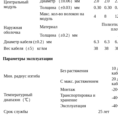
Диаметр （±0.06）мм
2.0
2.0
2
Центральный
модуль
Толщина（±0.03）мм
0.30
0.30
0
Макс. кол-во волокон на
4
8
1
модуль
Полиэти
Материал
Наружная
пло
оболочка
Толщина（±0.2）мм
Диаметр кабеля (±0.2）мм
6.3
6.3
6
Вес кабеля（±5） кг/км
38
38
3
Параметры эксплуатации
10 
Без растяжения
каб
Мин. радиус изгиба
20 
С макс. растяжением
каб
Монтаж
-20
Температурный
Транспортировка и
-40
диапазон（℃）
хранение
Эксплуатация
-40
Срок службы
25 лет