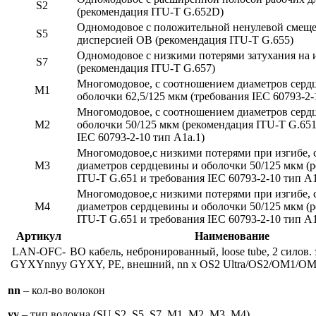
S2
(рекомендация ITU-T G.652D)
Одномодовое с положительной ненулевой смещ
S5
дисперсией ОВ (рекомендация ITU-T G.655)
Одномодовое с низкими потерями затухания на 
S7
(рекомендация ITU-T G.657)
Многомодовое, с соотношением диаметров серд
M1
оболочки 62,5/125 мкм (требования IEC 60793-2-
Многомодовое, с соотношением диаметров серд
M2
оболочки 50/125 мкм (рекомендация ITU-T G.651
IEC 60793-2-10 тип A1a.1)
Многомодовое,с низкими потерями при изгибе,
M3
диаметров сердцевины и оболочки 50/125 мкм (
ITU-T G.651 и требования IEC 60793-2-10 тип A1
Многомодовое,с низкими потерями при изгибе,
M4
диаметров сердцевины и оболочки 50/125 мкм (
ITU-T G.651 и требования IEC 60793-2-10 тип A1
Артикул
Наименование
LAN-OFC-
ВО кабель, небронированный, loose tube, 2 силов. эл
GYXYnnyy
GYXY, PE, внешний, nn х OS2 Ultra/OS2/OM1/
nn
– кол-во волокон
yy
– тип волокна (SU,S2, S5, S7, M1, M2, M3, M4)