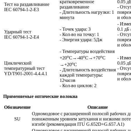
кратковременное
0.05 д
Тест на раздавливание
раздавливание
- Отсу
IEC 60794-1-2-E3
- Длительность нагрузки: 1
повре
минута
и обол
- Изме
- Точек удара: 3
0.1 дБ
Ударный тест
- Кол-во на точку: 1
- Отсу
IEC 60794-1-2-E4
- Энергия удара: 5Дж
повре
и обол
- Температуры воздействия
o
o
o
- Изме
+20
C→-40
C→+70
C
Циклический
0.05 д
o
→+20
C
температурный тест
- Отсу
- Длительность воздействия
YD/T901-2001-4.4.4.1
повре
каждой температуры:
и обол
12часов
- Кол-во циклов: 2
Применяемые оптические волокна
Обозначение
Описание
Одномодовое с расширенной полосой рабочих дл
SU
пониженным уровнем затухания и низкими поте
изгибе (рекомендация ITU G.652D+G.657.A1)
Одномодовое с расширенной полосой рабочих д