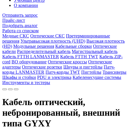
Учебный центр
О компании
Отправить запрос
Прайс-лист
Подобрать аналог
Работа со списком
Медные СКС
Оптические СКС
Претерминированные
решения
Ультравысокая плотность (UHD)
Высокая плотность
(HD)
Модульные решения
Кабельные сборки
Оптические
кабели
Распределительный кабель
Магистральный кабель
Кабель FTTH LANMASTER
Кабель FTTH TWT
Кабель ZIP-
cord
ВО оборудование
Оптические кроссы
Оптические
адаптеры
Оптические розетки
Шнуры и пигтейлы
Патч-
корды LANMASTER
Патч-корды TWT
Пигтейлы
Трансиверы
Шкафы и стойки
PDU и электрика
Кабеленесущие системы
Инструменты и тестеры
Кабель оптический,
небронированный, внешний
типа GYXY