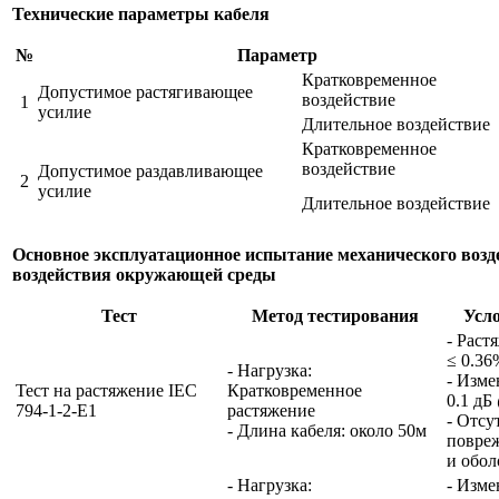
Технические параметры кабеля
№
Параметр
Кратковременное
Допустимое растягивающее
воздействие
1
усилие
Длительное воздействие
Кратковременное
воздействие
Допустимое раздавливающее
2
усилие
Длительное воздействие
Основное эксплуатационное испытание механического возд
воздействия окружающей среды
Тест
Метод тестирования
Усл
- Раст
≤ 0.36
- Нагрузка:
- Изме
Тест на растяжение IEC
Кратковременное
0.1 дБ
794-1-2-E1
растяжение
- Отсу
- Длина кабеля: около 50м
повре
и обол
- Нагрузка:
- Изме