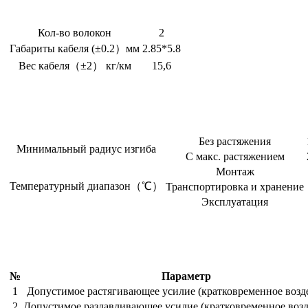
Кол-во волокон
2
Габариты кабеля (±0.2）мм
2.85*5.8
Вес кабеля（±2） кг/км
15,6
Без растяжения
Минимальный радиус изгиба
С макс. растяжением
Монтаж
Температурный диапазон（℃）
Транспортировка и хранение
Эксплуатация
№
Параметр
1
Допустимое растягивающее усилие (кратковременное возд
2
Допустимое раздавливающее усилие (кратковременное возд