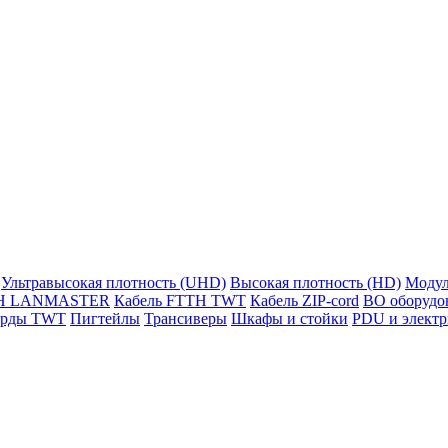
Ультравысокая плотность (UHD)
Высокая плотность (HD)
Модул
TH LANMASTER
Кабель FTTH TWT
Кабель ZIP-cord
ВО оборудо
орды TWT
Пигтейлы
Трансиверы
Шкафы и стойки
PDU и электр