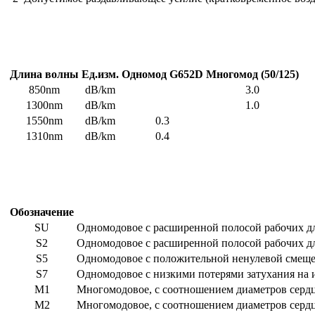
Длина волны
Ед.изм.
Одномод G652D
Многомод (50/125)
850nm
dB/km
3.0
1300nm
dB/km
1.0
1550nm
dB/km
0.3
1310nm
dB/km
0.4
Обозначение
SU
Одномодовое с расширенной полосой рабочих дл
S2
Одномодовое с расширенной полосой рабочих д
S5
Одномодовое с положительной ненулевой смеще
S7
Одномодовое с низкими потерями затухания на 
M1
Многомодовое, с соотношением диаметров сердце
M2
Многомодовое, с соотношением диаметров сердц