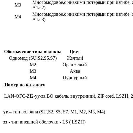
Многомодовое,с низкими потерями при изгибе, 
M3
A1a.2)
Многомодовое,с низкими потерями при изгибе, 
M4
A1a.3)
Обозначение типа волокна
Цвет
Одномод (SU,S2,S5,S7)
Желтый
M2
Оранжевый
M3
Аква
M4
Пурпурный
Номер по каталогу
LAN-OFC-ZI2-yy-zz
ВО кабель, внутренний, ZIP cord, LSZH
yy
– тип волокна (SU,S2, S5, S7, M1, M2, M3, M4)
zz
- тип внешней оболочки - LS ( LSZH)