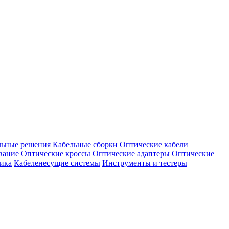
ьные решения
Кабельные сборки
Оптические кабели
вание
Оптические кроссы
Оптические адаптеры
Оптические
ика
Кабеленесущие системы
Инструменты и тестеры