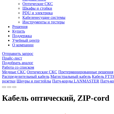
Оптические СКС
Шкафы и стойки
PDU и электрика
Кабеленесущие системы
Инструменты и тестеры
Решения
Купить
Поддержка
Учебный центр
О компании
Отправить запрос
Прайс-лист
Подобрать аналог
Работа со списком
Медные СКС
Оптические СКС
Претерминированные решения
Распределительный кабель
Магистральный кабель
Кабель FT
розетки
Шнуры и пигтейлы
Патч-корды LANMASTER
Патч-к
Кабель оптический, ZIP-cord