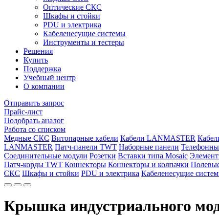
Оптические СКС
Шкафы и стойки
PDU и электрика
Кабеленесущие системы
Инструменты и тестеры
Решения
Купить
Поддержка
Учебный центр
О компании
Отправить запрос
Прайс-лист
Подобрать аналог
Работа со списком
Медные СКС
Витопарные кабели
Кабели LANMASTER
Кабе
LANMASTER
Патч-панели TWT
Наборные панели
Телефонны
Соединительные модули
Розетки
Вставки типа Mosaic
Элемент
Патч-корды TWT
Коннекторы
Коннекторы и колпачки
Полевые
СКС
Шкафы и стойки
PDU и электрика
Кабеленесущие систе
Крышка индустриального мод