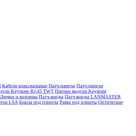
Д
Кабели коаксиальные
Патч-панели
Патч-панели
дули Keystone RJ-45 TWT
Прочие модули Keystone
Лючки и колонны
Патч-корды
Патч-корды LANMASTER
нты LSA
Боксы под плинты
Рамы под плинты
Оптические