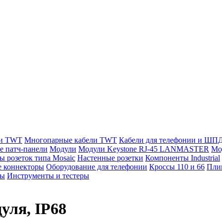
ли TWT
Многопарные кабели TWT
Кабели для телефонии и ШП
е патч-панели
Модули
Модули Keystone RJ-45 LANMASTER
Мо
ы розеток типа Mosaic
Настенные розетки
Компоненты Industrial
 коннекторы
Оборудование для телефонии
Кроссы 110 и 66
Пли
мы
Инструменты и тестеры
уля, IP68