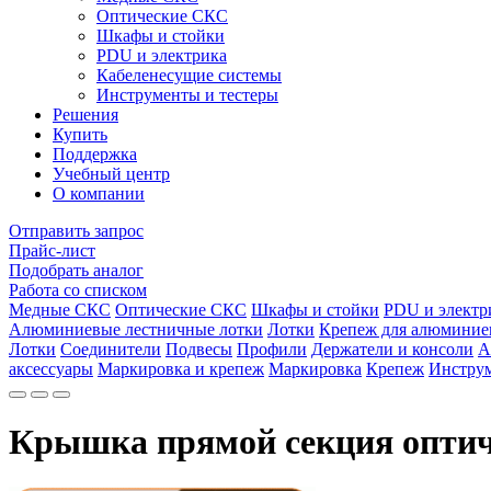
Оптические СКС
Шкафы и стойки
PDU и электрика
Кабеленесущие системы
Инструменты и тестеры
Решения
Купить
Поддержка
Учебный центр
О компании
Отправить запрос
Прайс-лист
Подобрать аналог
Работа со списком
Медные СКС
Оптические СКС
Шкафы и стойки
PDU и электр
Алюминиевые лестничные лотки
Лотки
Крепеж для алюминие
Лотки
Соединители
Подвесы
Профили
Держатели и консоли
А
аксессуары
Маркировка и крепеж
Маркировка
Крепеж
Инструм
Крышка прямой секция оптиче