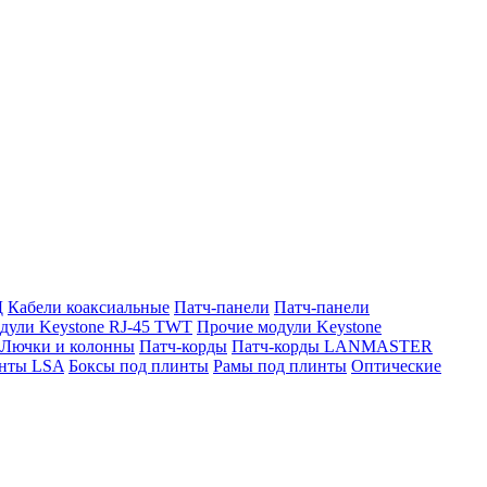
Д
Кабели коаксиальные
Патч-панели
Патч-панели
дули Keystone RJ-45 TWT
Прочие модули Keystone
Лючки и колонны
Патч-корды
Патч-корды LANMASTER
нты LSA
Боксы под плинты
Рамы под плинты
Оптические