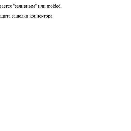
вается "заливным" или molded.
ащита защелки коннектора