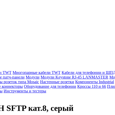
ли TWT
Многопарные кабели TWT
Кабели для телефонии и ШП
е патч-панели
Модули
Модули Keystone RJ-45 LANMASTER
Мо
ы розеток типа Mosaic
Настенные розетки
Компоненты Industrial
 коннекторы
Оборудование для телефонии
Кроссы 110 и 66
Пли
мы
Инструменты и тестеры
SFTP кат.8, серый