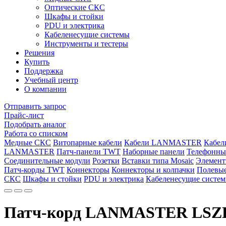
Оптические СКС
Шкафы и стойки
PDU и электрика
Кабеленесущие системы
Инструменты и тестеры
Решения
Купить
Поддержка
Учебный центр
О компании
Отправить запрос
Прайс-лист
Подобрать аналог
Работа со списком
Медные СКС
Витопарные кабели
Кабели LANMASTER
Кабе
LANMASTER
Патч-панели TWT
Наборные панели
Телефонны
Соединительные модули
Розетки
Вставки типа Mosaic
Элемент
Патч-корды TWT
Коннекторы
Коннекторы и колпачки
Полевые
СКС
Шкафы и стойки
PDU и электрика
Кабеленесущие систе
Патч-корд LANMASTER LSZH 