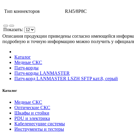
Тип коннекторов
RJ45/8P8C
Показать:
Описания продукции приведены согласно имеющейся информац
подробную и точную информацию можно получить у официа
Каталог
Медные СКС
Патч-корды
Патч-корды LANMASTER
Патч-корд LANMASTER LSZH SFTP кат.8, серый
Каталог
Медные СКС
Оптические СКС
Шкафы и стойки
PDU и электрика
Кабеленесущие системы
Инструменты и тестеры