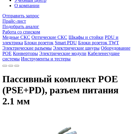
Учебный центр
О компании
Отправить запрос
Прайс-лист
Подобрать аналог
Работа со списком
Медные СКС
Оптические СКС
Шкафы и стойки
PDU и
электрика
Блоки розеток
Smart PDU
Блоки розеток TWT
Электрические разъемы
Электрические шнуры
Оборудование
POE
Конверторы
Электрические модули
Кабеленесущие
системы
Инструменты и тестеры
Пассивный комплект POE
(PSE+PD), разъем питания
2.1 мм