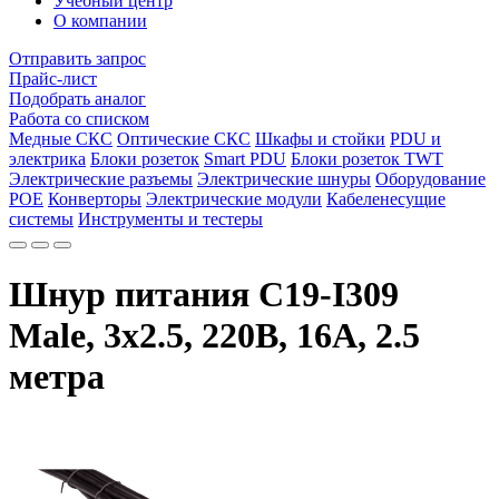
Учебный центр
О компании
Отправить запрос
Прайс-лист
Подобрать аналог
Работа со списком
Медные СКС
Оптические СКС
Шкафы и стойки
PDU и
электрика
Блоки розеток
Smart PDU
Блоки розеток TWT
Электрические разъемы
Электрические шнуры
Оборудование
POE
Конверторы
Электрические модули
Кабеленесущие
системы
Инструменты и тестеры
Шнур питания C19-I309
Male, 3х2.5, 220В, 16А, 2.5
метра