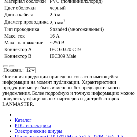
Материал оболочки
PVC (поливинилхлорид)
Цвет оболочки
черный
Длина кабеля
2.5 м
2
Диаметр проводника
2,5 мм
Тип проводника
Stranded (многожильный)
Макс. ток
16 А
Макс. напряжение
~250 В
Коннектор А
IEC 60320 С19
Коннектор В
IEC309 Male
Показать:
Описания продукции приведены согласно имеющейся
информации на момент публикации. Характеристики
продукции могут быть изменены без предварительного
уведомления. Более подробную и точную информацию можно
получить у официальных партнеров и дистрибьюторов
LANMASTER.
Каталог
PDU и электрика
Электрические шнуры
Шнур питания C19-I309 Male, 3х2.5, 220В, 16А, 2.5