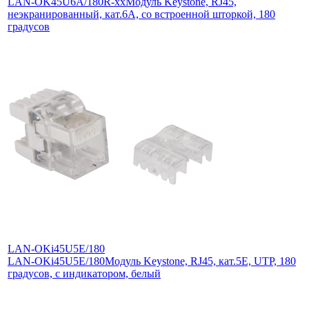
LAN-OK45U6A/180R-xx
Модуль Keystone, RJ45,
неэкранированный, кат.6A, со встроенной шторкой, 180
градусов
LAN-OKi45U5E/180
LAN-OKi45U5E/180
Модуль Keystone, RJ45, кат.5E, UTP, 180
градусов, с индикатором, белый