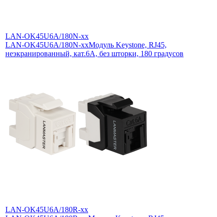
LAN-OK45U6A/180N-xx
LAN-OK45U6A/180N-xx
Модуль Keystone, RJ45,
неэкранированный, кат.6A, без шторки, 180 градусов
LAN-OK45U6A/180R-xx