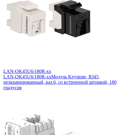
LAN-OK45U6/180R-xx
LAN-OK45U6/180R-xx
Модуль Keystone, RJ45,
неэкранированный, кат.6, со встроенной шторкой, 180
градусов