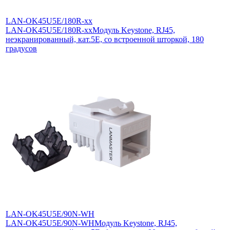
LAN-OK45U5E/180R-xx
LAN-OK45U5E/180R-xx
Модуль Keystone, RJ45,
неэкранированный, кат.5E, со встроенной шторкой, 180
градусов
LAN-OK45U5E/90N-WH
LAN-OK45U5E/90N-WH
Модуль Keystone, RJ45,