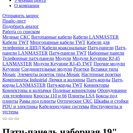
Учебный центр
О компании
Отправить запрос
Прайс-лист
Подобрать аналог
Работа со списком
Медные СКС
Витопарные кабели
Кабели LANMASTER
Кабели TWT
Многопарные кабели TWT
Кабели для
телефонии и ШПД
Кабели коаксиальные
Патч-панели
Патч-
панели LANMASTER
Патч-панели TWT
Наборные панели
Телефонные патч-панели
Модули
Модули Keystone RJ-45
LANMASTER
Модули Keystone RJ-45 TWT
Прочие модули
Keystone
Соединительные модули
Розетки
Вставки типа
Mosaic
Элементы розеток типа Mosaic
Настенные розетки
Компоненты Industrial
Лючки и колонны
Патч-корды
Патч-
корды LANMASTER
Патч-корды TWT
Коннекторы
Коннекторы и колпачки
Полевые коннекторы
Оборудование
для телефонии
Кроссы 110 и 66
Плинты LSA
Боксы под
плинты
Рамы под плинты
Оптические СКС
Шкафы и стойки
PDU и электрика
Кабеленесущие системы
Инструменты и
тестеры
Патч-панель наборная 19",