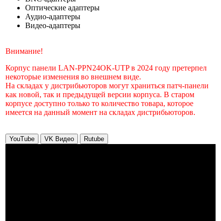
Оптические адаптеры
Аудио-адаптеры
Видео-адаптеры
Внимание!
Корпус панели LAN-PPN24OK-UTP в 2024 году претерпел
некоторые изменения во внешнем виде.
На складах у дистрибьюторов могут храниться патч-панели
как новой, так и предыдущей версии корпуса. В старом
корпусе доступно только то количество товара, которое
имеется на данный момент на складах дистрибьюторов.
YouTube
VK Видео
Rutube