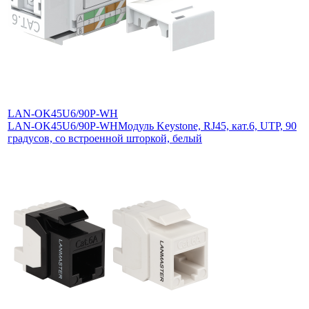
LAN-OK45U6/90P-WH
LAN-OK45U6/90P-WH
Модуль Keystone, RJ45, кат.6, UTP, 90
градусов, со встроенной шторкой, белый