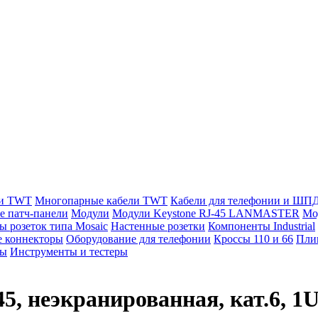
ли TWT
Многопарные кабели TWT
Кабели для телефонии и ШП
е патч-панели
Модули
Модули Keystone RJ-45 LANMASTER
Мо
ы розеток типа Mosaic
Настенные розетки
Компоненты Industrial
 коннекторы
Оборудование для телефонии
Кроссы 110 и 66
Пли
мы
Инструменты и тестеры
5, неэкранированная, кат.6, 1U