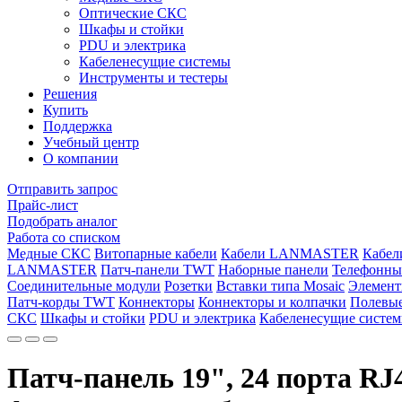
Оптические СКС
Шкафы и стойки
PDU и электрика
Кабеленесущие системы
Инструменты и тестеры
Решения
Купить
Поддержка
Учебный центр
О компании
Отправить запрос
Прайс-лист
Подобрать аналог
Работа со списком
Медные СКС
Витопарные кабели
Кабели LANMASTER
Кабе
LANMASTER
Патч-панели TWT
Наборные панели
Телефонны
Соединительные модули
Розетки
Вставки типа Mosaic
Элемент
Патч-корды TWT
Коннекторы
Коннекторы и колпачки
Полевые
СКС
Шкафы и стойки
PDU и электрика
Кабеленесущие систе
Патч-панель 19", 24 порта RJ4