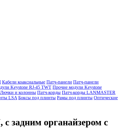
Д
Кабели коаксиальные
Патч-панели
Патч-панели
дули Keystone RJ-45 TWT
Прочие модули Keystone
Лючки и колонны
Патч-корды
Патч-корды LANMASTER
нты LSA
Боксы под плинты
Рамы под плинты
Оптические
, с задним органайзером с