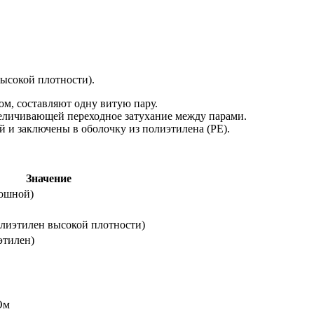
ысокой плотности).
м, составляют одну витую пару.
величивающей переходное затухание между парами.
 и заключены в оболочку из полиэтилена (PЕ).
Значение
лошной)
лиэтилен высокой плотности)
этилен)
Ом