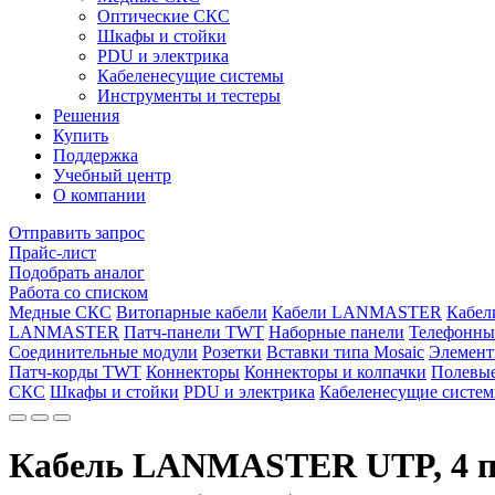
Оптические СКС
Шкафы и стойки
PDU и электрика
Кабеленесущие системы
Инструменты и тестеры
Решения
Купить
Поддержка
Учебный центр
О компании
Отправить запрос
Прайс-лист
Подобрать аналог
Работа со списком
Медные СКС
Витопарные кабели
Кабели LANMASTER
Кабе
LANMASTER
Патч-панели TWT
Наборные панели
Телефонны
Соединительные модули
Розетки
Вставки типа Mosaic
Элемент
Патч-корды TWT
Коннекторы
Коннекторы и колпачки
Полевые
СКС
Шкафы и стойки
PDU и электрика
Кабеленесущие систе
Кабель LANMASTER UTP, 4 пар