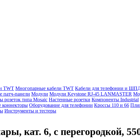
ли TWT
Многопарные кабели TWT
Кабели для телефонии и ШП
е патч-панели
Модули
Модули Keystone RJ-45 LANMASTER
Мо
ы розеток типа Mosaic
Настенные розетки
Компоненты Industrial
 коннекторы
Оборудование для телефонии
Кроссы 110 и 66
Пли
мы
Инструменты и тестеры
ы, кат. 6, с перегородкой, 55