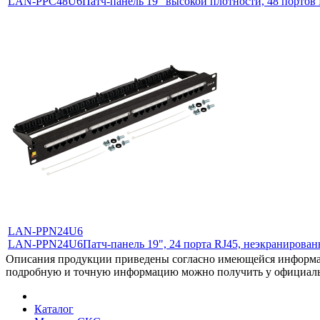
LAN-PPC48U6
Патч-панель 19" высокой плотности, 48 портов 
LAN-PPN24U6
LAN-PPN24U6
Патч-панель 19", 24 порта RJ45, неэкранированн
Описания продукции приведены согласно имеющейся информац
подробную и точную информацию можно получить у официа
Каталог