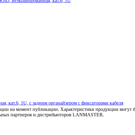
RJ45, неэкранированная, кат.6, 1U
ая, кат.6, 1U, с задним органайзером с фиксаторами кабеля
ии на момент публикации. Характеристики продукции могут бы
льных партнеров и дистрибьюторов LANMASTER.