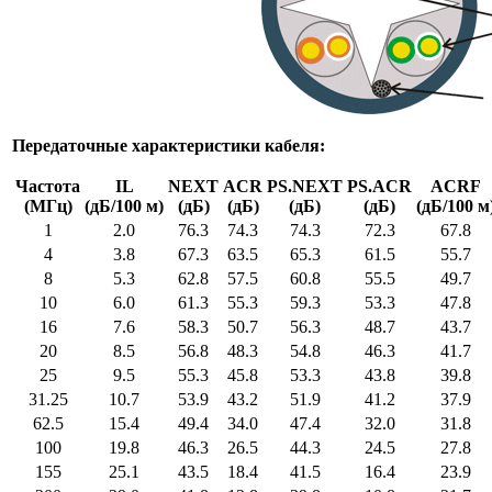
Передаточные характеристики кабеля:
Частота
IL
NEXT
ACR
PS.NEXT
PS.ACR
ACRF
(МГц)
(дБ/100 м)
(дБ)
(дБ)
(дБ)
(дБ)
(дБ/100 м
1
2.0
76.3
74.3
74.3
72.3
67.8
4
3.8
67.3
63.5
65.3
61.5
55.7
8
5.3
62.8
57.5
60.8
55.5
49.7
10
6.0
61.3
55.3
59.3
53.3
47.8
16
7.6
58.3
50.7
56.3
48.7
43.7
20
8.5
56.8
48.3
54.8
46.3
41.7
25
9.5
55.3
45.8
53.3
43.8
39.8
31.25
10.7
53.9
43.2
51.9
41.2
37.9
62.5
15.4
49.4
34.0
47.4
32.0
31.8
100
19.8
46.3
26.5
44.3
24.5
27.8
155
25.1
43.5
18.4
41.5
16.4
23.9