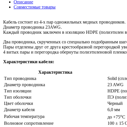
Описание
Совместимые товары
Кабель состоит из 4-х пар одножильных медных проводников.
Диаметр проводника 23AWG.
Каждый проводник заключен в изоляцию HDPE (полиэтилен в
Два проводника, скрученных со специально подобранным шаго
Пары отделены друг от друга крестообразной перегородкой у
4 витых пары и перегородка обернуты полиэтиленовой пленкой
Характеристики кабеля:
Характеристика
Тип проводника
Solid (сп
Диаметр проводника
23 AWG
Тип изоляции
HDPE (по
Тип оболочки
ПЭ (поли
Цвет оболочки
Черный
Диаметр кабеля
6,0 мм
o
Рабочая температура
до +75
С
Волновое сопротивление
100 ± 15 