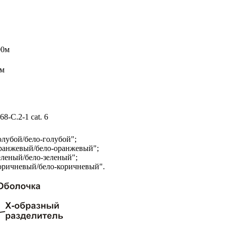
00м
0м
8-C.2-1 cat. 6
олубой/бело-голубой";
оранжевый/бело-оранжевый";
еленый/бело-зеленый";
оричневый/бело-коричневый".