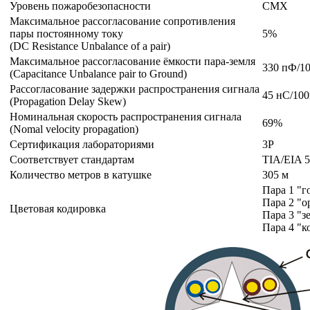
Уровень пожаробезопасности
CMX
Максимальное рассогласование cопротивления
пары постоянному току
5%
(DC Resistance Unbalance of a pair)
Максимальное рассогласование ёмкости пара-земля
330 пФ/1
(Capacitance Unbalance pair to Ground)
Рассогласование задержки распространения сигнала
45 нС/10
(Propagation Delay Skew)
Номинальная скорость распространения сигнала
69%
(Nomal velocity propagation)
Сертификация лабораториями
3P
Соответствует стандартам
TIA/EIA 56
Количество метров в катушке
305 м
Пара 1 "г
Пара 2 "
Цветовая кодировка
Пара 3 "з
Пара 4 "к