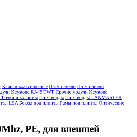
Д
Кабели коаксиальные
Патч-панели
Патч-панели
дули Keystone RJ-45 TWT
Прочие модули Keystone
Лючки и колонны
Патч-корды
Патч-корды LANMASTER
нты LSA
Боксы под плинты
Рамы под плинты
Оптические
0Mhz, PE, для внешней