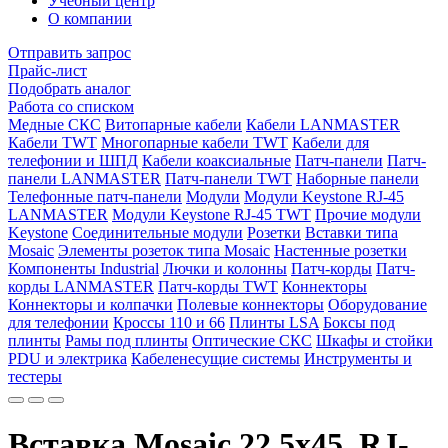
Учебный центр
О компании
Отправить запрос
Прайс-лист
Подобрать аналог
Работа со списком
Медные СКС
Витопарные кабели
Кабели LANMASTER
Кабели TWT
Многопарные кабели TWT
Кабели для
телефонии и ШПД
Кабели коаксиальные
Патч-панели
Патч-
панели LANMASTER
Патч-панели TWT
Наборные панели
Телефонные патч-панели
Модули
Модули Keystone RJ-45
LANMASTER
Модули Keystone RJ-45 TWT
Прочие модули
Keystone
Соединительные модули
Розетки
Вставки типа
Mosaic
Элементы розеток типа Mosaic
Настенные розетки
Компоненты Industrial
Лючки и колонны
Патч-корды
Патч-
корды LANMASTER
Патч-корды TWT
Коннекторы
Коннекторы и колпачки
Полевые коннекторы
Оборудование
для телефонии
Кроссы 110 и 66
Плинты LSA
Боксы под
плинты
Рамы под плинты
Оптические СКС
Шкафы и стойки
PDU и электрика
Кабеленесущие системы
Инструменты и
тестеры
Вставка Mosaic 22.5x45, RJ-