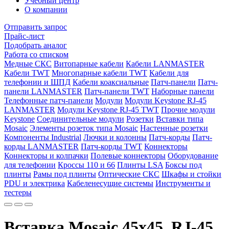
Учебный центр
О компании
Отправить запрос
Прайс-лист
Подобрать аналог
Работа со списком
Медные СКС
Витопарные кабели
Кабели LANMASTER
Кабели TWT
Многопарные кабели TWT
Кабели для
телефонии и ШПД
Кабели коаксиальные
Патч-панели
Патч-
панели LANMASTER
Патч-панели TWT
Наборные панели
Телефонные патч-панели
Модули
Модули Keystone RJ-45
LANMASTER
Модули Keystone RJ-45 TWT
Прочие модули
Keystone
Соединительные модули
Розетки
Вставки типа
Mosaic
Элементы розеток типа Mosaic
Настенные розетки
Компоненты Industrial
Лючки и колонны
Патч-корды
Патч-
корды LANMASTER
Патч-корды TWT
Коннекторы
Коннекторы и колпачки
Полевые коннекторы
Оборудование
для телефонии
Кроссы 110 и 66
Плинты LSA
Боксы под
плинты
Рамы под плинты
Оптические СКС
Шкафы и стойки
PDU и электрика
Кабеленесущие системы
Инструменты и
тестеры
Вставка Mosaic 45x45, RJ-45