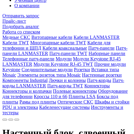
Учебный центр
О компании
Отправить запрос
Прайс-лист
Подобрать аналог
Работа со списком
Медные СКС
Витопарные кабели
Кабели LANMASTER
Кабели TWT
Многопарные кабели TWT
Кабели для
телефонии и ШПД
Кабели коаксиальные
Патч-панели
Патч-
панели LANMASTER
Патч-панели TWT
Наборные панели
Телефонные патч-панели
Модули
Модули Keystone RJ-45
LANMASTER
Модули Keystone RJ-45 TWT
Прочие модули
Keystone
Соединительные модули
Розетки
Вставки типа
Mosaic
Элементы розеток типа Mosaic
Настенные розетки
Компоненты Industrial
Лючки и колонны
Патч-корды
Патч-
корды LANMASTER
Патч-корды TWT
Коннекторы
Коннекторы и колпачки
Полевые коннекторы
Оборудование
для телефонии
Кроссы 110 и 66
Плинты LSA
Боксы под
плинты
Рамы под плинты
Оптические СКС
Шкафы и стойки
PDU и электрика
Кабеленесущие системы
Инструменты и
тестеры
Настенный блок, сдвоенный,