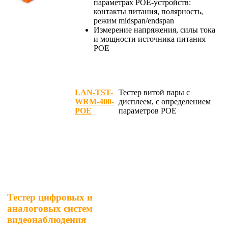
параметрах POE-устройств:
контакты питания, полярность,
режим midspan/endspan
Измерение напряжения, силы тока
и мощности источника питания
POE
LAN-TST-
Тестер витой пары с
WRM-400-
дисплеем, с определением
POE
параметров POE
Тестер цифровых и
аналоговых систем
видеонаблюдения