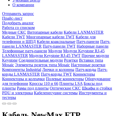
Учебный центр
О компании
Отправить запрос
Прайс-лист
Подобрать аналог
Работа со списком
Медные СКС
Витопарные кабели
Кабели LANMASTER
Кабели TWT
Многопарные кабели TWT
Кабели для
телефонии и ШПД
Кабели коаксиальные
Патч-панели
Патч-
панели LANMASTER
Патч-панели TWT
Наборные панели
Телефонные патч-панели
Модули
Модули Keystone RJ-45
LANMASTER
Модули Keystone RJ-45 TWT
Прочие модули
Keystone
Соединительные модули
Розетки
Вставки типа
Mosaic
Элементы розеток типа Mosaic
Настенные розетки
Компоненты Industrial
Лючки и колонны
Патч-корды
Патч-
корды LANMASTER
Патч-корды TWT
Коннекторы
Коннекторы и колпачки
Полевые коннекторы
Оборудование
для телефонии
Кроссы 110 и 66
Плинты LSA
Боксы под
плинты
Рамы под плинты
Оптические СКС
Шкафы и стойки
PDU и электрика
Кабеленесущие системы
Инструменты и
тестеры
Кабель NewMax FTP,