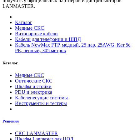
получить у официальных партнеров и дистрибьюторов
LANMASTER.
Каталог
Медные СКС
Витопарные кабели
Кабели для телефонии и ШПД
Кабель NewMax FTP, медный, 25 пар, 25AWG, Кат.5e,
PE, черный, 305 метров
Каталог
Медные СКС
Оптические СКС
Шкафы и стойки
PDU и электрика
Кабеленесущие системы
Инструменты и тестеры
Решения
СКС LANMASTER
Шкафы Lanmaster для ЦОД