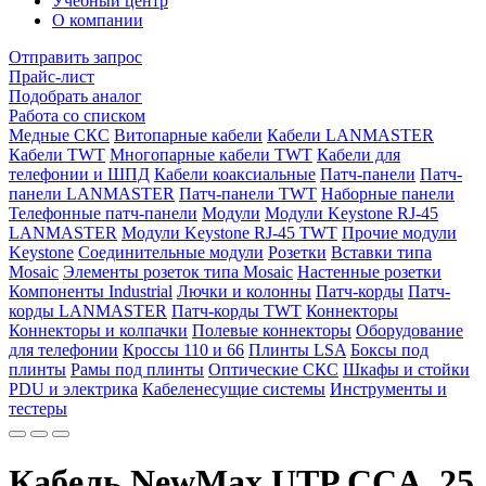
Учебный центр
О компании
Отправить запрос
Прайс-лист
Подобрать аналог
Работа со списком
Медные СКС
Витопарные кабели
Кабели LANMASTER
Кабели TWT
Многопарные кабели TWT
Кабели для
телефонии и ШПД
Кабели коаксиальные
Патч-панели
Патч-
панели LANMASTER
Патч-панели TWT
Наборные панели
Телефонные патч-панели
Модули
Модули Keystone RJ-45
LANMASTER
Модули Keystone RJ-45 TWT
Прочие модули
Keystone
Соединительные модули
Розетки
Вставки типа
Mosaic
Элементы розеток типа Mosaic
Настенные розетки
Компоненты Industrial
Лючки и колонны
Патч-корды
Патч-
корды LANMASTER
Патч-корды TWT
Коннекторы
Коннекторы и колпачки
Полевые коннекторы
Оборудование
для телефонии
Кроссы 110 и 66
Плинты LSA
Боксы под
плинты
Рамы под плинты
Оптические СКС
Шкафы и стойки
PDU и электрика
Кабеленесущие системы
Инструменты и
тестеры
Кабель NewMax UTP CCA, 25