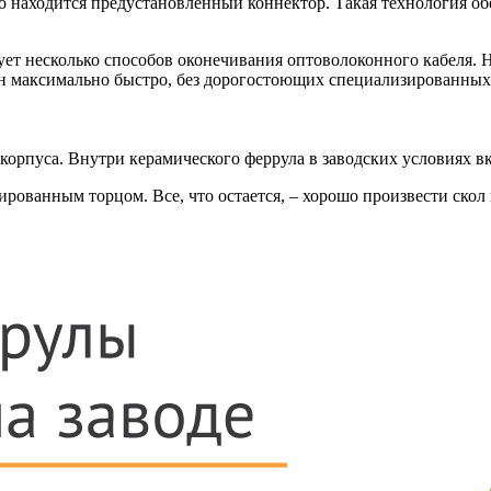
о находится предустановленный коннектор. Такая технология об
вует несколько способов оконечивания оптоволоконного кабеля.
он максимально быстро, без дорогостоющих специализированных
корпуса. Внутри керамического феррула в заводских условиях вк
ированным торцом. Все, что остается, – хорошо произвести скол