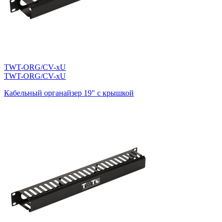
TWT-ORG/CV-xU
TWT-ORG/CV-xU
Кабельный органайзер 19" c крышкой