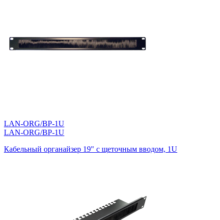
LAN-ORG/BP-1U
LAN-ORG/BP-1U
Кабельный органайзер 19" c щеточным вводом, 1U