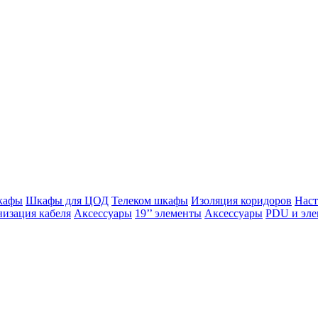
кафы
Шкафы для ЦОД
Телеком шкафы
Изоляция коридоров
Нас
изация кабеля
Аксессуары
19’’ элементы
Аксессуары
PDU и эле