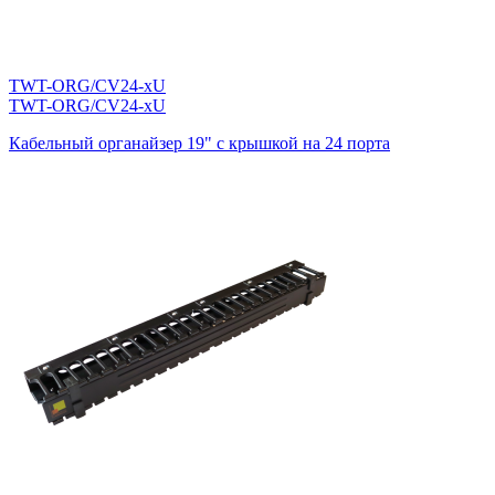
TWT-ORG/CV24-xU
TWT-ORG/CV24-xU
Кабельный органайзер 19" c крышкой на 24 порта