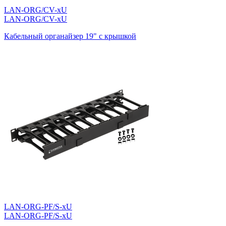
LAN-ORG/CV-хU
LAN-ORG/CV-хU
Кабельный органайзер 19" c крышкой
LAN-ORG-PF/S-xU
LAN-ORG-PF/S-xU