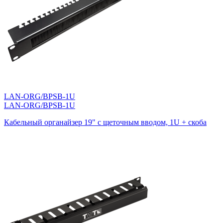
LAN-ORG/BPSB-1U
LAN-ORG/BPSB-1U
Кабельный органайзер 19" c щеточным вводом, 1U + скоба