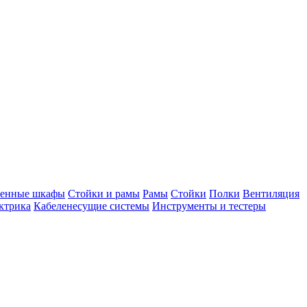
тенные шкафы
Стойки и рамы
Рамы
Стойки
Полки
Вентиляция
ктрика
Кабеленесущие системы
Инструменты и тестеры