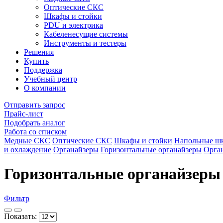
Оптические СКС
Шкафы и стойки
PDU и электрика
Кабеленесущие системы
Инструменты и тестеры
Решения
Купить
Поддержка
Учебный центр
О компании
Отправить запрос
Прайс-лист
Подобрать аналог
Работа со списком
Медные СКС
Оптические СКС
Шкафы и стойки
Напольные ш
и охлаждение
Органайзеры
Горизонтальные органайзеры
Орган
Горизонтальные органайзеры
Фильтр
Показать: