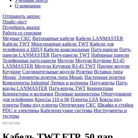
Учебный центр
О компании
Отправить запрос
Прайс-лист
Подобрать аналог
Работа со списком
Медные СКС
Витопарные кабели
Кабели LANMASTER
Кабели TWT
Многопарные кабели TWT
Кабели для
телефонии и ШПД
Кабели коаксиальные
Патч-панели
Патч-
панели LANMASTER
Патч-панели TWT
Наборные панели
Телефонные патч-панели
Модули
Модули Keystone RJ-45
LANMASTER
Модули Keystone RJ-45 TWT
Прочие модули
Keystone
Соединительные модули
Розетки
Вставки типа
Mosaic
Элементы розеток типа Mosaic
Настенные розетки
Компоненты Industrial
Лючки и колонны
Патч-корды
Патч-
корды LANMASTER
Патч-корды TWT
Коннекторы
Коннекторы и колпачки
Полевые коннекторы
Оборудование
для телефонии
Кроссы 110 и 66
Плинты LSA
Боксы под
плинты
Рамы под плинты
Оптические СКС
Шкафы и стойки
PDU и электрика
Кабеленесущие системы
Инструменты и
тестеры
Кабель TWT FTP, 50 пар,