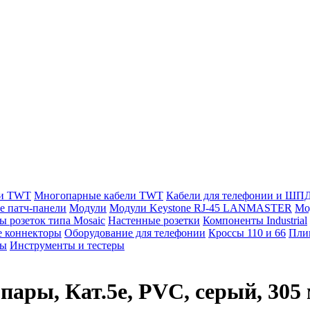
ли TWT
Многопарные кабели TWT
Кабели для телефонии и ШП
е патч-панели
Модули
Модули Keystone RJ-45 LANMASTER
Мо
ы розеток типа Mosaic
Настенные розетки
Компоненты Industrial
 коннекторы
Оборудование для телефонии
Кроссы 110 и 66
Пли
мы
Инструменты и тестеры
пары, Кат.5e, PVC, серый, 305