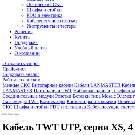
Оптические СКС
Шкафы и стойки
PDU и электрика
Кабеленесущие системы
Инструменты и тестеры
Решения
Купить
Поддержка
Учебный центр
О компании
Отправить запрос
Прайс-лист
Подобрать аналог
Работа со списком
Медные СКС
Витопарные кабели
Кабели LANMASTER
Кабе
LANMASTER
Патч-панели TWT
Наборные панели
Телефонны
Соединительные модули
Розетки
Вставки типа Mosaic
Элемент
Патч-корды TWT
Коннекторы
Коннекторы и колпачки
Полевые
СКС
Шкафы и стойки
PDU и электрика
Кабеленесущие систе
Кабель TWT UTP, серии XS, 4 