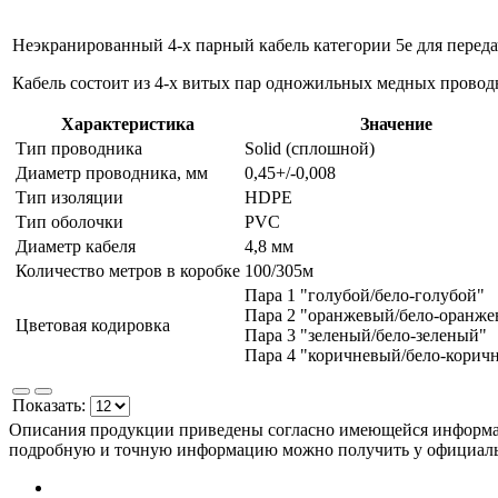
Неэкранированный 4-х парный кабель категории 5е для перед
Кабель состоит из 4-х витых пар одножильных медных провод
Характеристика
Значение
Тип проводника
Solid (сплошной)
Диаметр проводника, мм
0,45+/-0,008
Тип изоляции
HDPE
Тип оболочки
PVC
Диаметр кабеля
4,8 мм
Количество метров в коробке
100/305м
Пара 1 "голубой/бело-голубой"
Пара 2 "оранжевый/бело-оранж
Цветовая кодировка
Пара 3 "зеленый/бело-зеленый"
Пара 4 "коричневый/бело-корич
Показать:
Описания продукции приведены согласно имеющейся информац
подробную и точную информацию можно получить у официа