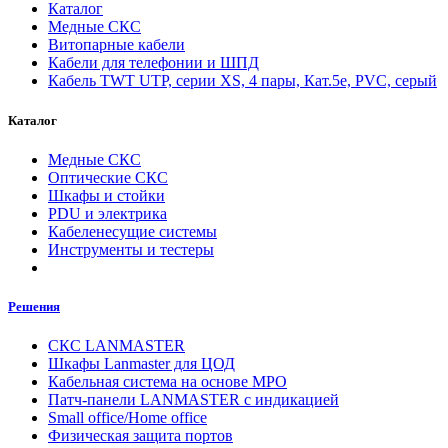
Каталог
Медные СКС
Витопарные кабели
Кабели для телефонии и ШПД
Кабель TWT UTP, серии XS, 4 пары, Кат.5e, PVC, серый
Каталог
Медные СКС
Оптические СКС
Шкафы и стойки
PDU и электрика
Кабеленесущие системы
Инструменты и тестеры
Решения
СКС LANMASTER
Шкафы Lanmaster для ЦОД
Кабельная система на основе MPO
Патч-панели LANMASTER с индикацией
Small office/Home office
Физическая защита портов