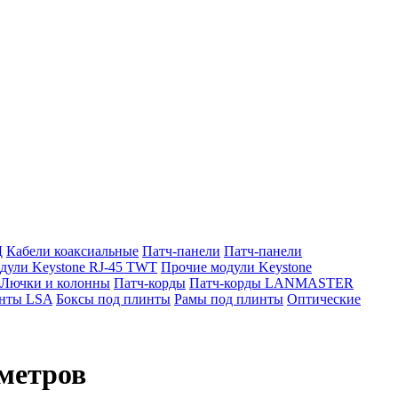
Д
Кабели коаксиальные
Патч-панели
Патч-панели
дули Keystone RJ-45 TWT
Прочие модули Keystone
Лючки и колонны
Патч-корды
Патч-корды LANMASTER
нты LSA
Боксы под плинты
Рамы под плинты
Оптические
 метров