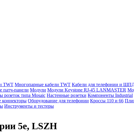
ли TWT
Многопарные кабели TWT
Кабели для телефонии и ШП
е патч-панели
Модули
Модули Keystone RJ-45 LANMASTER
Мо
ы розеток типа Mosaic
Настенные розетки
Компоненты Industrial
 коннекторы
Оборудование для телефонии
Кроссы 110 и 66
Пли
мы
Инструменты и тестеры
ории 5e, LSZH