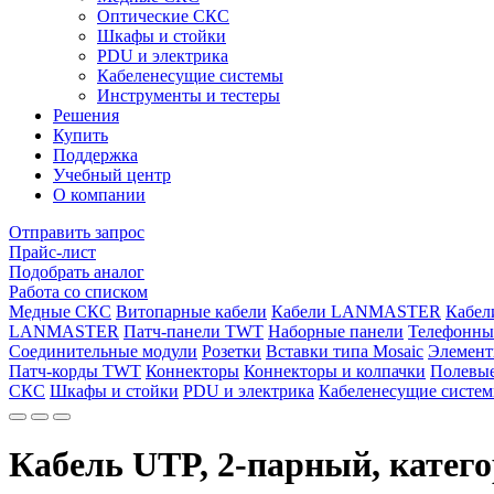
Оптические СКС
Шкафы и стойки
PDU и электрика
Кабеленесущие системы
Инструменты и тестеры
Решения
Купить
Поддержка
Учебный центр
О компании
Отправить запрос
Прайс-лист
Подобрать аналог
Работа со списком
Медные СКС
Витопарные кабели
Кабели LANMASTER
Кабе
LANMASTER
Патч-панели TWT
Наборные панели
Телефонны
Соединительные модули
Розетки
Вставки типа Mosaic
Элемент
Патч-корды TWT
Коннекторы
Коннекторы и колпачки
Полевые
СКС
Шкафы и стойки
PDU и электрика
Кабеленесущие систе
Кабель UTP, 2-парный, катег