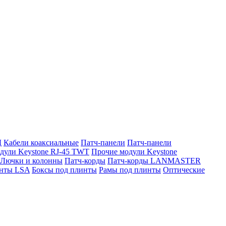
Д
Кабели коаксиальные
Патч-панели
Патч-панели
дули Keystone RJ-45 TWT
Прочие модули Keystone
Лючки и колонны
Патч-корды
Патч-корды LANMASTER
нты LSA
Боксы под плинты
Рамы под плинты
Оптические